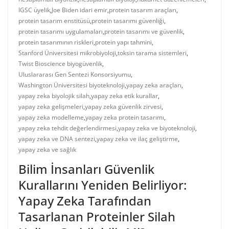
IGSC üyelik
,
Joe Biden idari emir
,
protein tasarım araçları
,
protein tasarım enstitüsü
,
protein tasarımı güvenliği
,
protein tasarımı uygulamaları
,
protein tasarımı ve güvenlik
,
protein tasarımının riskleri
,
protein yapı tahmini
,
Stanford Üniversitesi mikrobiyoloji
,
toksin tarama sistemleri
,
Twist Bioscience biyogüvenlik
,
Uluslararası Gen Sentezi Konsorsiyumu
,
Washington Üniversitesi biyoteknoloji
,
yapay zeka araçları
,
yapay zeka biyolojik silah
,
yapay zeka etik kurallar
,
yapay zeka gelişmeleri
,
yapay zeka güvenlik zirvesi
,
yapay zeka modelleme
,
yapay zeka protein tasarımı
,
yapay zeka tehdit değerlendirmesi
,
yapay zeka ve biyoteknoloji
,
yapay zeka ve DNA sentezi
,
yapay zeka ve ilaç geliştirme
,
yapay zeka ve sağlık
Bilim İnsanları Güvenlik
Kurallarını Yeniden Belirliyor:
Yapay Zeka Tarafından
Tasarlanan Proteinler Silah