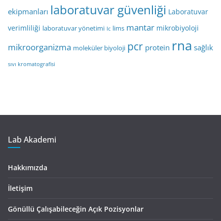
laboratuvar güvenliği
ekipmanları
Laboratuvar
mantar
verimliliği
mikrobiyoloji
laboratuvar yönetimi
lims
lc
rna
pcr
mikroorganizma
protein
sağlık
moleküler biyoloji
sıvı kromatografisi
Lab Akademi
Hakkımızda
İletişim
Gönüllü Çalışabileceğin Açık Pozisyonlar