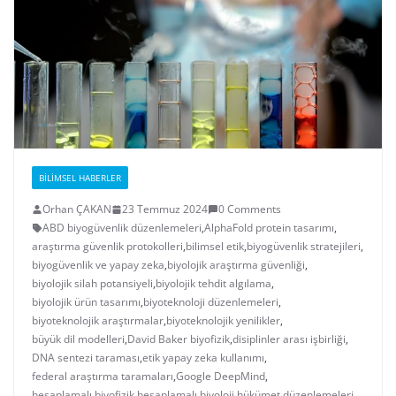
BILIMSEL HABERLER
Orhan ÇAKAN
23 Temmuz 2024
0 Comments
ABD biyogüvenlik düzenlemeleri
,
AlphaFold protein tasarımı
,
araştırma güvenlik protokolleri
,
bilimsel etik
,
biyogüvenlik stratejileri
,
biyogüvenlik ve yapay zeka
,
biyolojik araştırma güvenliği
,
biyolojik silah potansiyeli
,
biyolojik tehdit algılama
,
biyolojik ürün tasarımı
,
biyoteknoloji düzenlemeleri
,
biyoteknolojik araştırmalar
,
biyoteknolojik yenilikler
,
büyük dil modelleri
,
David Baker biyofizik
,
disiplinler arası işbirliği
,
DNA sentezi taraması
,
etik yapay zeka kullanımı
,
federal araştırma taramaları
,
Google DeepMind
,
hesaplamalı biyofizik
,
hesaplamalı biyoloji
,
hükümet düzenlemeleri
,