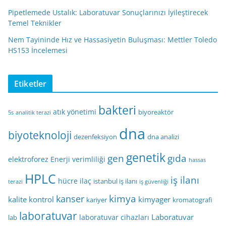
Pipetlemede Ustalık: Laboratuvar Sonuçlarınızı İyileştirecek
Temel Teknikler
Nem Tayininde Hız ve Hassasiyetin Buluşması: Mettler Toledo
HS153 İncelemesi
Etiketler
bakteri
atık yönetimi
biyoreaktör
5s
analitik terazi
dna
biyoteknoloji
dezenfeksiyon
dna analizi
genetik
gen
gıda
elektroforez
Enerji verimliliği
hassas
HPLC
iş ilanı
hücre
ilaç
istanbul iş ilanı
terazi
iş güvenliği
kimya
kanser
kalite kontrol
kimyager
kariyer
kromatografi
laboratuvar
Laboratuvar
laboratuvar cihazları
lab