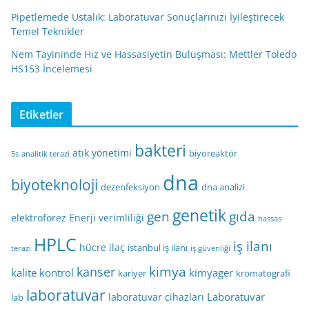
Pipetlemede Ustalık: Laboratuvar Sonuçlarınızı İyileştirecek
Temel Teknikler
Nem Tayininde Hız ve Hassasiyetin Buluşması: Mettler Toledo
HS153 İncelemesi
Etiketler
bakteri
atık yönetimi
biyoreaktör
5s
analitik terazi
dna
biyoteknoloji
dezenfeksiyon
dna analizi
genetik
gen
gıda
elektroforez
Enerji verimliliği
hassas
HPLC
iş ilanı
hücre
ilaç
istanbul iş ilanı
terazi
iş güvenliği
kimya
kanser
kalite kontrol
kimyager
kariyer
kromatografi
laboratuvar
Laboratuvar
laboratuvar cihazları
lab