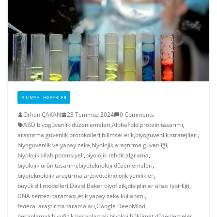
BILIMSEL HABERLER
Orhan ÇAKAN
23 Temmuz 2024
0 Comments
ABD biyogüvenlik düzenlemeleri
,
AlphaFold protein tasarımı
,
araştırma güvenlik protokolleri
,
bilimsel etik
,
biyogüvenlik stratejileri
,
biyogüvenlik ve yapay zeka
,
biyolojik araştırma güvenliği
,
biyolojik silah potansiyeli
,
biyolojik tehdit algılama
,
biyolojik ürün tasarımı
,
biyoteknoloji düzenlemeleri
,
biyoteknolojik araştırmalar
,
biyoteknolojik yenilikler
,
büyük dil modelleri
,
David Baker biyofizik
,
disiplinler arası işbirliği
,
DNA sentezi taraması
,
etik yapay zeka kullanımı
,
federal araştırma taramaları
,
Google DeepMind
,
hesaplamalı biyofizik
,
hesaplamalı biyoloji
,
hükümet düzenlemeleri
,