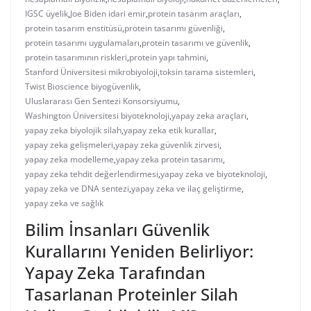
IGSC üyelik
,
Joe Biden idari emir
,
protein tasarım araçları
,
protein tasarım enstitüsü
,
protein tasarımı güvenliği
,
protein tasarımı uygulamaları
,
protein tasarımı ve güvenlik
,
protein tasarımının riskleri
,
protein yapı tahmini
,
Stanford Üniversitesi mikrobiyoloji
,
toksin tarama sistemleri
,
Twist Bioscience biyogüvenlik
,
Uluslararası Gen Sentezi Konsorsiyumu
,
Washington Üniversitesi biyoteknoloji
,
yapay zeka araçları
,
yapay zeka biyolojik silah
,
yapay zeka etik kurallar
,
yapay zeka gelişmeleri
,
yapay zeka güvenlik zirvesi
,
yapay zeka modelleme
,
yapay zeka protein tasarımı
,
yapay zeka tehdit değerlendirmesi
,
yapay zeka ve biyoteknoloji
,
yapay zeka ve DNA sentezi
,
yapay zeka ve ilaç geliştirme
,
yapay zeka ve sağlık
Bilim İnsanları Güvenlik
Kurallarını Yeniden Belirliyor:
Yapay Zeka Tarafından
Tasarlanan Proteinler Silah