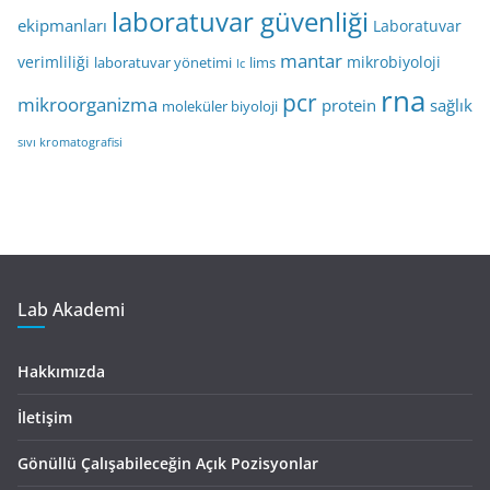
laboratuvar güvenliği
ekipmanları
Laboratuvar
mantar
verimliliği
mikrobiyoloji
laboratuvar yönetimi
lims
lc
rna
pcr
mikroorganizma
protein
sağlık
moleküler biyoloji
sıvı kromatografisi
Lab Akademi
Hakkımızda
İletişim
Gönüllü Çalışabileceğin Açık Pozisyonlar