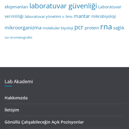
laboratuvar güvenliği
ekipmanları
Laboratuvar
mantar
verimliliği
mikrobiyoloji
laboratuvar yönetimi
lims
lc
rna
pcr
mikroorganizma
protein
sağlık
moleküler biyoloji
sıvı kromatografisi
Lab Akademi
Hakkımızda
İletişim
Gönüllü Çalışabileceğin Açık Pozisyonlar