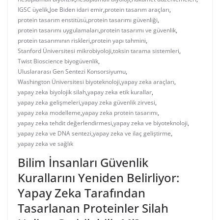
IGSC üyelik
,
Joe Biden idari emir
,
protein tasarım araçları
,
protein tasarım enstitüsü
,
protein tasarımı güvenliği
,
protein tasarımı uygulamaları
,
protein tasarımı ve güvenlik
,
protein tasarımının riskleri
,
protein yapı tahmini
,
Stanford Üniversitesi mikrobiyoloji
,
toksin tarama sistemleri
,
Twist Bioscience biyogüvenlik
,
Uluslararası Gen Sentezi Konsorsiyumu
,
Washington Üniversitesi biyoteknoloji
,
yapay zeka araçları
,
yapay zeka biyolojik silah
,
yapay zeka etik kurallar
,
yapay zeka gelişmeleri
,
yapay zeka güvenlik zirvesi
,
yapay zeka modelleme
,
yapay zeka protein tasarımı
,
yapay zeka tehdit değerlendirmesi
,
yapay zeka ve biyoteknoloji
,
yapay zeka ve DNA sentezi
,
yapay zeka ve ilaç geliştirme
,
yapay zeka ve sağlık
Bilim İnsanları Güvenlik
Kurallarını Yeniden Belirliyor:
Yapay Zeka Tarafından
Tasarlanan Proteinler Silah