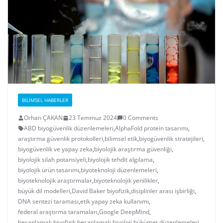
BILIMSEL HABERLER
Orhan ÇAKAN
23 Temmuz 2024
0 Comments
ABD biyogüvenlik düzenlemeleri
,
AlphaFold protein tasarımı
,
araştırma güvenlik protokolleri
,
bilimsel etik
,
biyogüvenlik stratejileri
,
biyogüvenlik ve yapay zeka
,
biyolojik araştırma güvenliği
,
biyolojik silah potansiyeli
,
biyolojik tehdit algılama
,
biyolojik ürün tasarımı
,
biyoteknoloji düzenlemeleri
,
biyoteknolojik araştırmalar
,
biyoteknolojik yenilikler
,
büyük dil modelleri
,
David Baker biyofizik
,
disiplinler arası işbirliği
,
DNA sentezi taraması
,
etik yapay zeka kullanımı
,
federal araştırma taramaları
,
Google DeepMind
,
hesaplamalı biyofizik
,
hesaplamalı biyoloji
,
hükümet düzenlemeleri
,