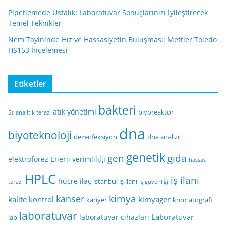
Pipetlemede Ustalık: Laboratuvar Sonuçlarınızı İyileştirecek
Temel Teknikler
Nem Tayininde Hız ve Hassasiyetin Buluşması: Mettler Toledo
HS153 İncelemesi
Etiketler
bakteri
atık yönetimi
biyoreaktör
5s
analitik terazi
dna
biyoteknoloji
dezenfeksiyon
dna analizi
genetik
gen
gıda
elektroforez
Enerji verimliliği
hassas
HPLC
iş ilanı
hücre
ilaç
istanbul iş ilanı
terazi
iş güvenliği
kimya
kanser
kalite kontrol
kimyager
kariyer
kromatografi
laboratuvar
Laboratuvar
laboratuvar cihazları
lab