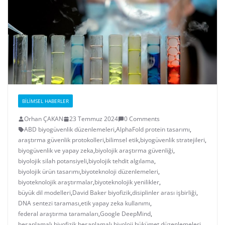
BILIMSEL HABERLER
Orhan ÇAKAN
23 Temmuz 2024
0 Comments
ABD biyogüvenlik düzenlemeleri
,
AlphaFold protein tasarımı
,
araştırma güvenlik protokolleri
,
bilimsel etik
,
biyogüvenlik stratejileri
,
biyogüvenlik ve yapay zeka
,
biyolojik araştırma güvenliği
,
biyolojik silah potansiyeli
,
biyolojik tehdit algılama
,
biyolojik ürün tasarımı
,
biyoteknoloji düzenlemeleri
,
biyoteknolojik araştırmalar
,
biyoteknolojik yenilikler
,
büyük dil modelleri
,
David Baker biyofizik
,
disiplinler arası işbirliği
,
DNA sentezi taraması
,
etik yapay zeka kullanımı
,
federal araştırma taramaları
,
Google DeepMind
,
hesaplamalı biyofizik
,
hesaplamalı biyoloji
,
hükümet düzenlemeleri
,