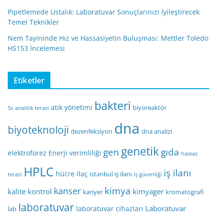
Pipetlemede Ustalık: Laboratuvar Sonuçlarınızı İyileştirecek
Temel Teknikler
Nem Tayininde Hız ve Hassasiyetin Buluşması: Mettler Toledo
HS153 İncelemesi
Etiketler
bakteri
atık yönetimi
biyoreaktör
5s
analitik terazi
dna
biyoteknoloji
dezenfeksiyon
dna analizi
genetik
gen
gıda
elektroforez
Enerji verimliliği
hassas
HPLC
iş ilanı
hücre
ilaç
istanbul iş ilanı
terazi
iş güvenliği
kimya
kanser
kalite kontrol
kimyager
kariyer
kromatografi
laboratuvar
Laboratuvar
laboratuvar cihazları
lab