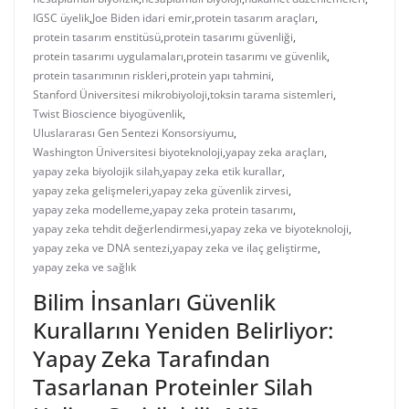
IGSC üyelik
,
Joe Biden idari emir
,
protein tasarım araçları
,
protein tasarım enstitüsü
,
protein tasarımı güvenliği
,
protein tasarımı uygulamaları
,
protein tasarımı ve güvenlik
,
protein tasarımının riskleri
,
protein yapı tahmini
,
Stanford Üniversitesi mikrobiyoloji
,
toksin tarama sistemleri
,
Twist Bioscience biyogüvenlik
,
Uluslararası Gen Sentezi Konsorsiyumu
,
Washington Üniversitesi biyoteknoloji
,
yapay zeka araçları
,
yapay zeka biyolojik silah
,
yapay zeka etik kurallar
,
yapay zeka gelişmeleri
,
yapay zeka güvenlik zirvesi
,
yapay zeka modelleme
,
yapay zeka protein tasarımı
,
yapay zeka tehdit değerlendirmesi
,
yapay zeka ve biyoteknoloji
,
yapay zeka ve DNA sentezi
,
yapay zeka ve ilaç geliştirme
,
yapay zeka ve sağlık
Bilim İnsanları Güvenlik
Kurallarını Yeniden Belirliyor:
Yapay Zeka Tarafından
Tasarlanan Proteinler Silah