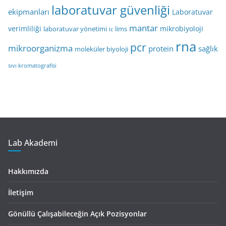
laboratuvar güvenliği
ekipmanları
Laboratuvar
mantar
verimliliği
mikrobiyoloji
laboratuvar yönetimi
lims
lc
rna
pcr
mikroorganizma
protein
sağlık
moleküler biyoloji
sıvı kromatografisi
Lab Akademi
Hakkımızda
İletişim
Gönüllü Çalışabileceğin Açık Pozisyonlar