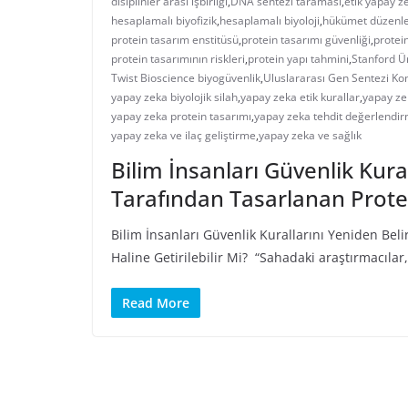
disiplinler arası işbirliği
,
DNA sentezi taraması
,
etik yapay z
hesaplamalı biyofizik
,
hesaplamalı biyoloji
,
hükümet düzenl
protein tasarım enstitüsü
,
protein tasarımı güvenliği
,
protei
protein tasarımının riskleri
,
protein yapı tahmini
,
Stanford Ün
Twist Bioscience biyogüvenlik
,
Uluslararası Gen Sentezi K
yapay zeka biyolojik silah
,
yapay zeka etik kurallar
,
yapay ze
yapay zeka protein tasarımı
,
yapay zeka tehdit değerlendir
yapay zeka ve ilaç geliştirme
,
yapay zeka ve sağlık
Bilim İnsanları Güvenlik Kura
Tarafından Tasarlanan Protein
Bilim İnsanları Güvenlik Kurallarını Yeniden Beli
Haline Getirilebilir Mi? “Sahadaki araştırmacıla
Read More