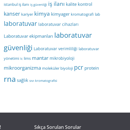
iş ilanı
kalite kontrol
istanbul iş ilanı
iş güvenliği
kimya
kanser
kimyager
kariyer
kromatografi
lab
laboratuvar
laboratuvar cihazları
laboratuvar
Laboratuvar ekipmanları
güvenliği
Laboratuvar verimliliği
laboratuvar
mantar
mikrobiyoloji
yönetimi
lims
lc
pcr
mikroorganizma
protein
moleküler biyoloji
rna
sağlık
sıvı kromatografisi
!
Sıkça Sorulan Sorular