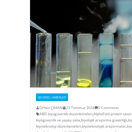
BILIMSEL HABERLER
Orhan ÇAKAN
23 Temmuz 2024
0 Comments
ABD biyogüvenlik düzenlemeleri
,
AlphaFold protein tasar
biyogüvenlik ve yapay zeka
,
biyolojik araştırma güvenliği
,
bi
biyoteknoloji düzenlemeleri
,
biyoteknolojik araştırmalar
,
biy