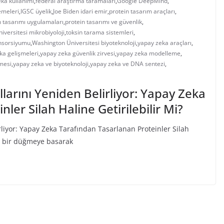
eka kullanımı
,
federal araştırma taramaları
,
Google DeepMind
,
emeleri
,
IGSC üyelik
,
Joe Biden idari emir
,
protein tasarım araçları
,
n tasarımı uygulamaları
,
protein tasarımı ve güvenlik
,
iversitesi mikrobiyoloji
,
toksin tarama sistemleri
,
onsorsiyumu
,
Washington Üniversitesi biyoteknoloji
,
yapay zeka araçları
,
ka gelişmeleri
,
yapay zeka güvenlik zirvesi
,
yapay zeka modelleme
,
mesi
,
yapay zeka ve biyoteknoloji
,
yapay zeka ve DNA sentezi
,
llarını Yeniden Belirliyor: Yapay Zeka
ler Silah Haline Getirilebilir Mi?
rliyor: Yapay Zeka Tarafından Tasarlanan Proteinler Silah
r, bir düğmeye basarak