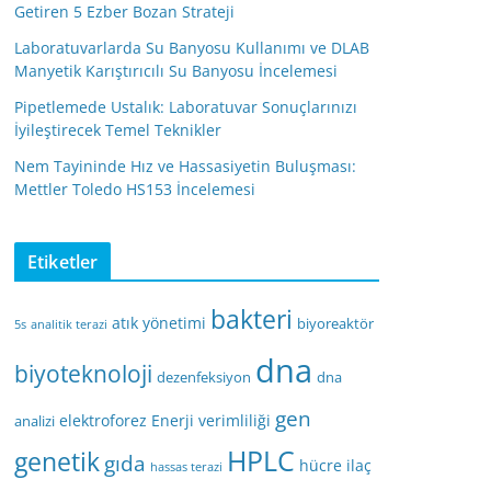
Getiren 5 Ezber Bozan Strateji
Laboratuvarlarda Su Banyosu Kullanımı ve DLAB
Manyetik Karıştırıcılı Su Banyosu İncelemesi
Pipetlemede Ustalık: Laboratuvar Sonuçlarınızı
İyileştirecek Temel Teknikler
Nem Tayininde Hız ve Hassasiyetin Buluşması:
Mettler Toledo HS153 İncelemesi
Etiketler
bakteri
atık yönetimi
biyoreaktör
5s
analitik terazi
dna
biyoteknoloji
dezenfeksiyon
dna
gen
elektroforez
Enerji verimliliği
analizi
HPLC
genetik
gıda
hücre
ilaç
hassas terazi