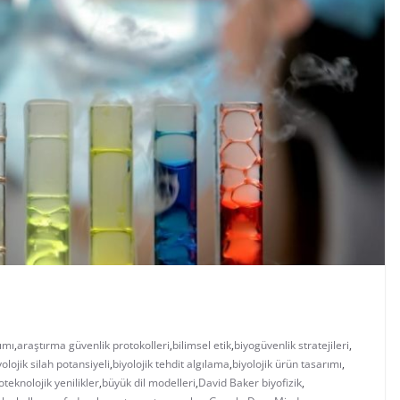
ımı
,
araştırma güvenlik protokolleri
,
bilimsel etik
,
biyogüvenlik stratejileri
,
yolojik silah potansiyeli
,
biyolojik tehdit algılama
,
biyolojik ürün tasarımı
,
oteknolojik yenilikler
,
büyük dil modelleri
,
David Baker biyofizik
,