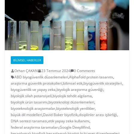
BILIMSEL HABERLER
Orhan ÇAKAN
23 Temmuz 2024
0 Comments
ABD biyogüvenlik düzenlemeleri
,
AlphaFold protein tasarımı
,
araştırma güvenlik protokolleri
,
bilimsel etik
,
biyogüvenlik stratejileri
,
biyogüvenlik ve yapay zeka
,
biyolojik araştırma güvenliği
,
biyolojik silah potansiyeli
,
biyolojik tehdit algılama
,
biyolojik ürün tasarımı
,
biyoteknoloji düzenlemeleri
,
biyoteknolojik araştırmalar
,
biyoteknolojik yenilikler
,
büyük dil modelleri
,
David Baker biyofizik
,
disiplinler arası işbirliği
,
DNA sentezi taraması
,
etik yapay zeka kullanımı
,
federal araştırma taramaları
,
Google DeepMind
,
hesaplamalı biyofizik
,
hesaplamalı biyoloji
,
hükümet düzenlemeleri
,