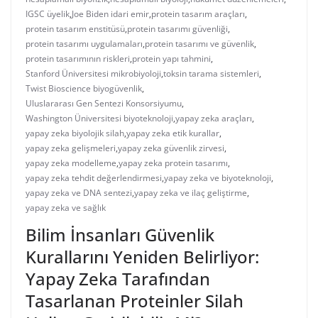
IGSC üyelik
,
Joe Biden idari emir
,
protein tasarım araçları
,
protein tasarım enstitüsü
,
protein tasarımı güvenliği
,
protein tasarımı uygulamaları
,
protein tasarımı ve güvenlik
,
protein tasarımının riskleri
,
protein yapı tahmini
,
Stanford Üniversitesi mikrobiyoloji
,
toksin tarama sistemleri
,
Twist Bioscience biyogüvenlik
,
Uluslararası Gen Sentezi Konsorsiyumu
,
Washington Üniversitesi biyoteknoloji
,
yapay zeka araçları
,
yapay zeka biyolojik silah
,
yapay zeka etik kurallar
,
yapay zeka gelişmeleri
,
yapay zeka güvenlik zirvesi
,
yapay zeka modelleme
,
yapay zeka protein tasarımı
,
yapay zeka tehdit değerlendirmesi
,
yapay zeka ve biyoteknoloji
,
yapay zeka ve DNA sentezi
,
yapay zeka ve ilaç geliştirme
,
yapay zeka ve sağlık
Bilim İnsanları Güvenlik
Kurallarını Yeniden Belirliyor:
Yapay Zeka Tarafından
Tasarlanan Proteinler Silah