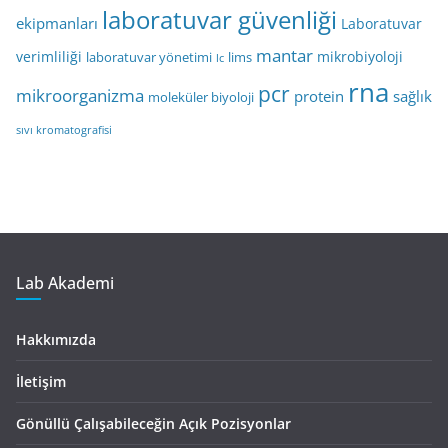
laboratuvar güvenliği
ekipmanları
Laboratuvar
mantar
verimliliği
mikrobiyoloji
laboratuvar yönetimi
lims
lc
rna
pcr
mikroorganizma
protein
sağlık
moleküler biyoloji
sıvı kromatografisi
Lab Akademi
Hakkımızda
İletişim
Gönüllü Çalışabileceğin Açık Pozisyonlar