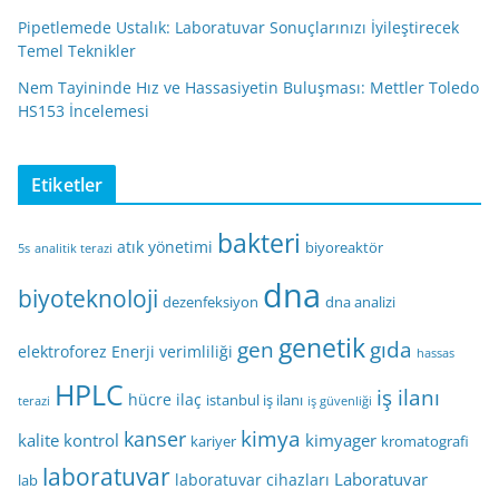
Pipetlemede Ustalık: Laboratuvar Sonuçlarınızı İyileştirecek
Temel Teknikler
Nem Tayininde Hız ve Hassasiyetin Buluşması: Mettler Toledo
HS153 İncelemesi
Etiketler
bakteri
atık yönetimi
biyoreaktör
5s
analitik terazi
dna
biyoteknoloji
dezenfeksiyon
dna analizi
genetik
gen
gıda
elektroforez
Enerji verimliliği
hassas
HPLC
iş ilanı
hücre
ilaç
istanbul iş ilanı
terazi
iş güvenliği
kimya
kanser
kalite kontrol
kimyager
kariyer
kromatografi
laboratuvar
Laboratuvar
laboratuvar cihazları
lab