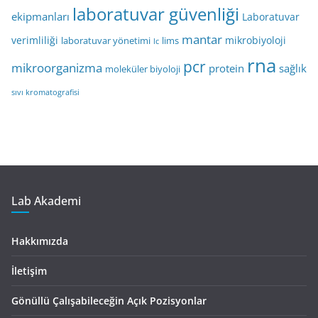
laboratuvar güvenliği
ekipmanları
Laboratuvar
mantar
verimliliği
mikrobiyoloji
laboratuvar yönetimi
lims
lc
rna
pcr
mikroorganizma
protein
sağlık
moleküler biyoloji
sıvı kromatografisi
Lab Akademi
Hakkımızda
İletişim
Gönüllü Çalışabileceğin Açık Pozisyonlar