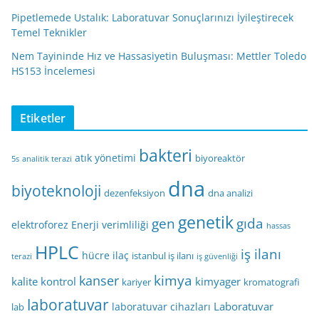
Pipetlemede Ustalık: Laboratuvar Sonuçlarınızı İyileştirecek
Temel Teknikler
Nem Tayininde Hız ve Hassasiyetin Buluşması: Mettler Toledo
HS153 İncelemesi
Etiketler
bakteri
atık yönetimi
biyoreaktör
5s
analitik terazi
dna
biyoteknoloji
dezenfeksiyon
dna analizi
genetik
gen
gıda
elektroforez
Enerji verimliliği
hassas
HPLC
iş ilanı
hücre
ilaç
istanbul iş ilanı
terazi
iş güvenliği
kimya
kanser
kalite kontrol
kimyager
kariyer
kromatografi
laboratuvar
Laboratuvar
laboratuvar cihazları
lab