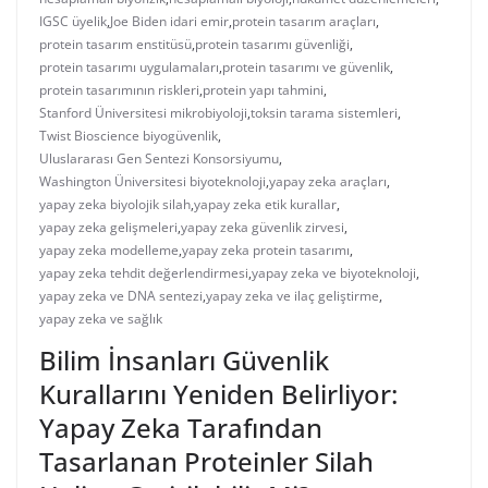
IGSC üyelik
,
Joe Biden idari emir
,
protein tasarım araçları
,
protein tasarım enstitüsü
,
protein tasarımı güvenliği
,
protein tasarımı uygulamaları
,
protein tasarımı ve güvenlik
,
protein tasarımının riskleri
,
protein yapı tahmini
,
Stanford Üniversitesi mikrobiyoloji
,
toksin tarama sistemleri
,
Twist Bioscience biyogüvenlik
,
Uluslararası Gen Sentezi Konsorsiyumu
,
Washington Üniversitesi biyoteknoloji
,
yapay zeka araçları
,
yapay zeka biyolojik silah
,
yapay zeka etik kurallar
,
yapay zeka gelişmeleri
,
yapay zeka güvenlik zirvesi
,
yapay zeka modelleme
,
yapay zeka protein tasarımı
,
yapay zeka tehdit değerlendirmesi
,
yapay zeka ve biyoteknoloji
,
yapay zeka ve DNA sentezi
,
yapay zeka ve ilaç geliştirme
,
yapay zeka ve sağlık
Bilim İnsanları Güvenlik
Kurallarını Yeniden Belirliyor:
Yapay Zeka Tarafından
Tasarlanan Proteinler Silah