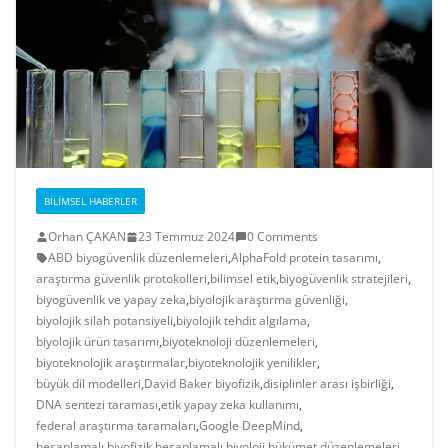
BILIMSEL HABERLER
Orhan ÇAKAN
23 Temmuz 2024
0 Comments
ABD biyogüvenlik düzenlemeleri
,
AlphaFold protein tasarımı
,
araştırma güvenlik protokolleri
,
bilimsel etik
,
biyogüvenlik stratejileri
,
biyogüvenlik ve yapay zeka
,
biyolojik araştırma güvenliği
,
biyolojik silah potansiyeli
,
biyolojik tehdit algılama
,
biyolojik ürün tasarımı
,
biyoteknoloji düzenlemeleri
,
biyoteknolojik araştırmalar
,
biyoteknolojik yenilikler
,
büyük dil modelleri
,
David Baker biyofizik
,
disiplinler arası işbirliği
,
DNA sentezi taraması
,
etik yapay zeka kullanımı
,
federal araştırma taramaları
,
Google DeepMind
,
hesaplamalı biyofizik
,
hesaplamalı biyoloji
,
hükümet düzenlemeleri
,