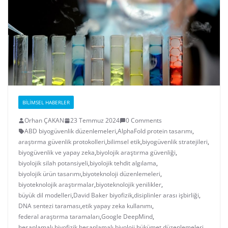
BILIMSEL HABERLER
Orhan ÇAKAN
23 Temmuz 2024
0 Comments
ABD biyogüvenlik düzenlemeleri
,
AlphaFold protein tasarımı
,
araştırma güvenlik protokolleri
,
bilimsel etik
,
biyogüvenlik stratejileri
,
biyogüvenlik ve yapay zeka
,
biyolojik araştırma güvenliği
,
biyolojik silah potansiyeli
,
biyolojik tehdit algılama
,
biyolojik ürün tasarımı
,
biyoteknoloji düzenlemeleri
,
biyoteknolojik araştırmalar
,
biyoteknolojik yenilikler
,
büyük dil modelleri
,
David Baker biyofizik
,
disiplinler arası işbirliği
,
DNA sentezi taraması
,
etik yapay zeka kullanımı
,
federal araştırma taramaları
,
Google DeepMind
,
hesaplamalı biyofizik
,
hesaplamalı biyoloji
,
hükümet düzenlemeleri
,