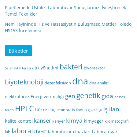
Pipetlemede Ustalık: Laboratuvar Sonuçlarınızı İyileştirecek
Temel Teknikler
Nem Tayininde Hız ve Hassasiyetin Buluşması: Mettler Toledo
HS153 İncelemesi
Etiketler
bakteri
atık yönetimi
biyoreaktör
5s
analitik terazi
dna
biyoteknoloji
dezenfeksiyon
dna analizi
genetik
gen
gıda
elektroforez
Enerji verimliliği
hassas
HPLC
iş ilanı
hücre
ilaç
istanbul iş ilanı
terazi
iş güvenliği
kimya
kanser
kalite kontrol
kimyager
kariyer
kromatografi
laboratuvar
Laboratuvar
laboratuvar cihazları
lab