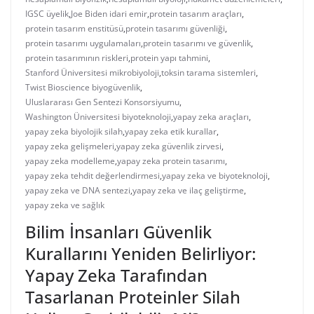
IGSC üyelik
,
Joe Biden idari emir
,
protein tasarım araçları
,
protein tasarım enstitüsü
,
protein tasarımı güvenliği
,
protein tasarımı uygulamaları
,
protein tasarımı ve güvenlik
,
protein tasarımının riskleri
,
protein yapı tahmini
,
Stanford Üniversitesi mikrobiyoloji
,
toksin tarama sistemleri
,
Twist Bioscience biyogüvenlik
,
Uluslararası Gen Sentezi Konsorsiyumu
,
Washington Üniversitesi biyoteknoloji
,
yapay zeka araçları
,
yapay zeka biyolojik silah
,
yapay zeka etik kurallar
,
yapay zeka gelişmeleri
,
yapay zeka güvenlik zirvesi
,
yapay zeka modelleme
,
yapay zeka protein tasarımı
,
yapay zeka tehdit değerlendirmesi
,
yapay zeka ve biyoteknoloji
,
yapay zeka ve DNA sentezi
,
yapay zeka ve ilaç geliştirme
,
yapay zeka ve sağlık
Bilim İnsanları Güvenlik
Kurallarını Yeniden Belirliyor:
Yapay Zeka Tarafından
Tasarlanan Proteinler Silah