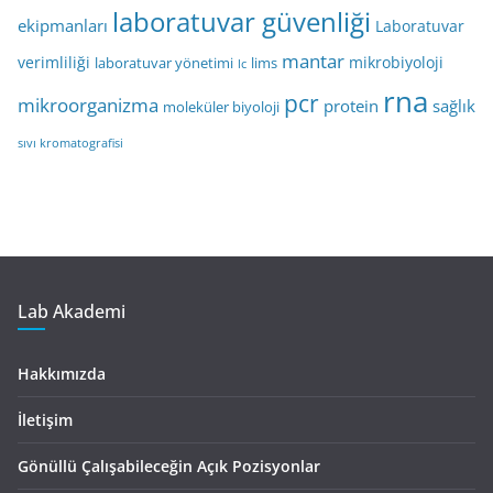
laboratuvar güvenliği
ekipmanları
Laboratuvar
mantar
verimliliği
mikrobiyoloji
laboratuvar yönetimi
lims
lc
rna
pcr
mikroorganizma
protein
sağlık
moleküler biyoloji
sıvı kromatografisi
Lab Akademi
Hakkımızda
İletişim
Gönüllü Çalışabileceğin Açık Pozisyonlar