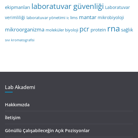
laboratuvar güvenliği
ekipmanları
Laboratuvar
mantar
verimliliği
mikrobiyoloji
laboratuvar yönetimi
lims
lc
rna
pcr
mikroorganizma
protein
sağlık
moleküler biyoloji
sıvı kromatografisi
Lab Akademi
Hakkımızda
İletişim
Gönüllü Çalışabileceğin Açık Pozisyonlar