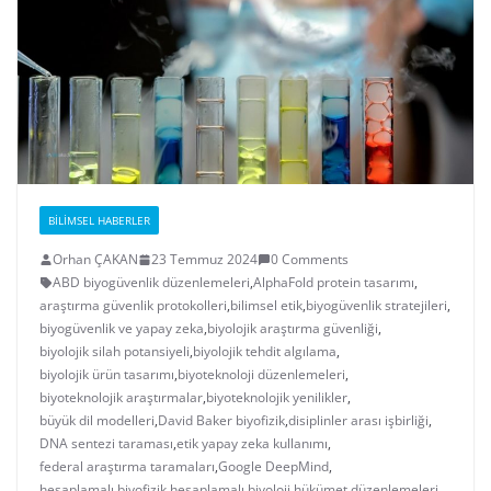
BILIMSEL HABERLER
Orhan ÇAKAN
23 Temmuz 2024
0 Comments
ABD biyogüvenlik düzenlemeleri
,
AlphaFold protein tasarımı
,
araştırma güvenlik protokolleri
,
bilimsel etik
,
biyogüvenlik stratejileri
,
biyogüvenlik ve yapay zeka
,
biyolojik araştırma güvenliği
,
biyolojik silah potansiyeli
,
biyolojik tehdit algılama
,
biyolojik ürün tasarımı
,
biyoteknoloji düzenlemeleri
,
biyoteknolojik araştırmalar
,
biyoteknolojik yenilikler
,
büyük dil modelleri
,
David Baker biyofizik
,
disiplinler arası işbirliği
,
DNA sentezi taraması
,
etik yapay zeka kullanımı
,
federal araştırma taramaları
,
Google DeepMind
,
hesaplamalı biyofizik
,
hesaplamalı biyoloji
,
hükümet düzenlemeleri
,