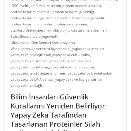
IGSC üyelik
,
Joe Biden idari emir
,
protein tasarım araçları
,
protein tasarım enstitüsü
,
protein tasarımı güvenliği
,
protein tasarımı uygulamaları
,
protein tasarımı ve güvenlik
,
protein tasarımının riskleri
,
protein yapı tahmini
,
Stanford Üniversitesi mikrobiyoloji
,
toksin tarama sistemleri
,
Twist Bioscience biyogüvenlik
,
Uluslararası Gen Sentezi Konsorsiyumu
,
Washington Üniversitesi biyoteknoloji
,
yapay zeka araçları
,
yapay zeka biyolojik silah
,
yapay zeka etik kurallar
,
yapay zeka gelişmeleri
,
yapay zeka güvenlik zirvesi
,
yapay zeka modelleme
,
yapay zeka protein tasarımı
,
yapay zeka tehdit değerlendirmesi
,
yapay zeka ve biyoteknoloji
,
yapay zeka ve DNA sentezi
,
yapay zeka ve ilaç geliştirme
,
yapay zeka ve sağlık
Bilim İnsanları Güvenlik
Kurallarını Yeniden Belirliyor:
Yapay Zeka Tarafından
Tasarlanan Proteinler Silah