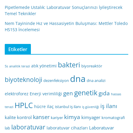
Pipetlemede Ustalık: Laboratuvar Sonuçlarınızı İyileştirecek
Temel Teknikler
Nem Tayininde Hız ve Hassasiyetin Buluşması: Mettler Toledo
HS153 İncelemesi
Etiketler
bakteri
atık yönetimi
biyoreaktör
5s
analitik terazi
dna
biyoteknoloji
dezenfeksiyon
dna analizi
genetik
gen
gıda
elektroforez
Enerji verimliliği
hassas
HPLC
iş ilanı
hücre
ilaç
istanbul iş ilanı
terazi
iş güvenliği
kimya
kanser
kalite kontrol
kimyager
kariyer
kromatografi
laboratuvar
Laboratuvar
laboratuvar cihazları
lab