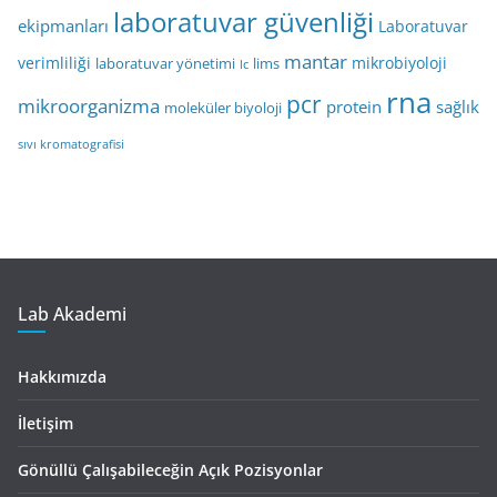
laboratuvar güvenliği
ekipmanları
Laboratuvar
mantar
verimliliği
mikrobiyoloji
laboratuvar yönetimi
lims
lc
rna
pcr
mikroorganizma
protein
sağlık
moleküler biyoloji
sıvı kromatografisi
Lab Akademi
Hakkımızda
İletişim
Gönüllü Çalışabileceğin Açık Pozisyonlar