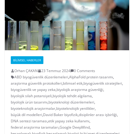
BILIMSEL HABERLER
Orhan ÇAKAN
23 Temmuz 2024
0 Comments
ABD biyogüvenlik düzenlemeleri
,
AlphaFold protein tasarımı
,
araştırma güvenlik protokolleri
,
bilimsel etik
,
biyogüvenlik stratejileri
,
biyogüvenlik ve yapay zeka
,
biyolojik araştırma güvenliği
,
biyolojik silah potansiyeli
,
biyolojik tehdit algılama
,
biyolojik ürün tasarımı
,
biyoteknoloji düzenlemeleri
,
biyoteknolojik araştırmalar
,
biyoteknolojik yenilikler
,
büyük dil modelleri
,
David Baker biyofizik
,
disiplinler arası işbirliği
,
DNA sentezi taraması
,
etik yapay zeka kullanımı
,
federal araştırma taramaları
,
Google DeepMind
,
hesaplamalı biyofizik
,
hesaplamalı biyoloji
,
hükümet düzenlemeleri
,