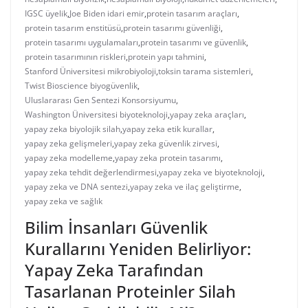
IGSC üyelik
,
Joe Biden idari emir
,
protein tasarım araçları
,
protein tasarım enstitüsü
,
protein tasarımı güvenliği
,
protein tasarımı uygulamaları
,
protein tasarımı ve güvenlik
,
protein tasarımının riskleri
,
protein yapı tahmini
,
Stanford Üniversitesi mikrobiyoloji
,
toksin tarama sistemleri
,
Twist Bioscience biyogüvenlik
,
Uluslararası Gen Sentezi Konsorsiyumu
,
Washington Üniversitesi biyoteknoloji
,
yapay zeka araçları
,
yapay zeka biyolojik silah
,
yapay zeka etik kurallar
,
yapay zeka gelişmeleri
,
yapay zeka güvenlik zirvesi
,
yapay zeka modelleme
,
yapay zeka protein tasarımı
,
yapay zeka tehdit değerlendirmesi
,
yapay zeka ve biyoteknoloji
,
yapay zeka ve DNA sentezi
,
yapay zeka ve ilaç geliştirme
,
yapay zeka ve sağlık
Bilim İnsanları Güvenlik
Kurallarını Yeniden Belirliyor:
Yapay Zeka Tarafından
Tasarlanan Proteinler Silah