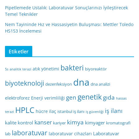
Pipetlemede Ustalık: Laboratuvar Sonuçlarınızı İyileştirecek
Temel Teknikler
Nem Tayininde Hız ve Hassasiyetin Buluşması: Mettler Toledo
HS153 İncelemesi
Etiketler
bakteri
atık yönetimi
biyoreaktör
5s
analitik terazi
dna
biyoteknoloji
dezenfeksiyon
dna analizi
genetik
gen
gıda
elektroforez
Enerji verimliliği
hassas
HPLC
iş ilanı
hücre
ilaç
istanbul iş ilanı
terazi
iş güvenliği
kimya
kanser
kalite kontrol
kimyager
kariyer
kromatografi
laboratuvar
Laboratuvar
laboratuvar cihazları
lab