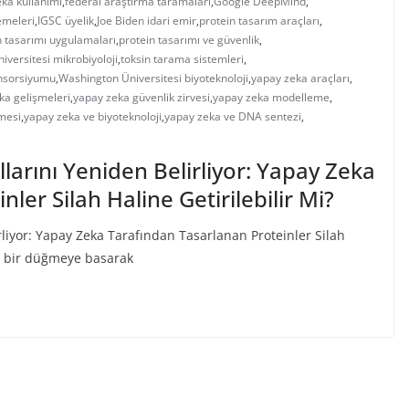
eka kullanımı
,
federal araştırma taramaları
,
Google DeepMind
,
emeleri
,
IGSC üyelik
,
Joe Biden idari emir
,
protein tasarım araçları
,
n tasarımı uygulamaları
,
protein tasarımı ve güvenlik
,
iversitesi mikrobiyoloji
,
toksin tarama sistemleri
,
onsorsiyumu
,
Washington Üniversitesi biyoteknoloji
,
yapay zeka araçları
,
ka gelişmeleri
,
yapay zeka güvenlik zirvesi
,
yapay zeka modelleme
,
mesi
,
yapay zeka ve biyoteknoloji
,
yapay zeka ve DNA sentezi
,
llarını Yeniden Belirliyor: Yapay Zeka
ler Silah Haline Getirilebilir Mi?
rliyor: Yapay Zeka Tarafından Tasarlanan Proteinler Silah
r, bir düğmeye basarak