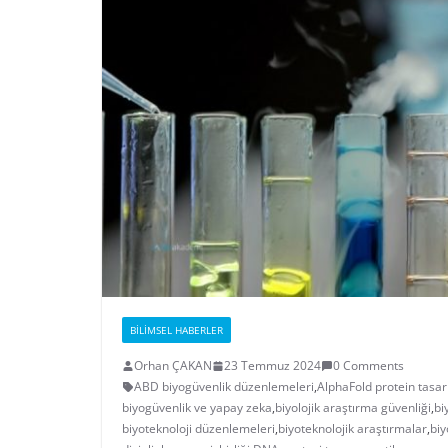
BILIMSEL HABERLER
Orhan ÇAKAN
23 Temmuz 2024
0 Comments
ABD biyogüvenlik düzenlemeleri
,
AlphaFold protein tasar
biyogüvenlik ve yapay zeka
,
biyolojik araştırma güvenliği
,
bi
biyoteknoloji düzenlemeleri
,
biyoteknolojik araştırmalar
,
biy