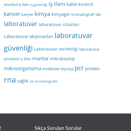
iş ilanı
kalite kontrol
istanbul iş ilanı
iş güvenliği
kimya
kanser
kimyager
kariyer
kromatografi
lab
laboratuvar
laboratuvar cihazları
laboratuvar
Laboratuvar ekipmanları
güvenliği
Laboratuvar verimliliği
laboratuvar
mantar
mikrobiyoloji
yönetimi
lims
lc
pcr
mikroorganizma
protein
moleküler biyoloji
rna
sağlık
sıvı kromatografisi
!
Sıkça Sorulan Sorular