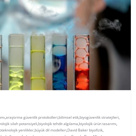
ımı
,
araştırma güvenlik protokolleri
,
bilimsel etik
,
biyogüvenlik stratejileri
,
yolojik silah potansiyeli
,
biyolojik tehdit algılama
,
biyolojik ürün tasarımı
,
oteknolojik yenilikler
,
büyük dil modelleri
,
David Baker biyofizik
,