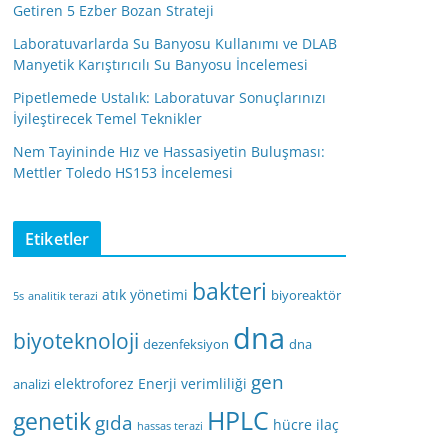
Getiren 5 Ezber Bozan Strateji
Laboratuvarlarda Su Banyosu Kullanımı ve DLAB
Manyetik Karıştırıcılı Su Banyosu İncelemesi
Pipetlemede Ustalık: Laboratuvar Sonuçlarınızı
İyileştirecek Temel Teknikler
Nem Tayininde Hız ve Hassasiyetin Buluşması:
Mettler Toledo HS153 İncelemesi
Etiketler
bakteri
atık yönetimi
biyoreaktör
5s
analitik terazi
dna
biyoteknoloji
dezenfeksiyon
dna
gen
elektroforez
Enerji verimliliği
analizi
HPLC
genetik
gıda
hücre
ilaç
hassas terazi