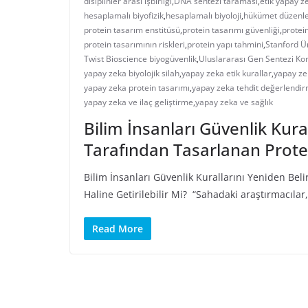
disiplinler arası işbirliği
,
DNA sentezi taraması
,
etik yapay z
hesaplamalı biyofizik
,
hesaplamalı biyoloji
,
hükümet düzenl
protein tasarım enstitüsü
,
protein tasarımı güvenliği
,
protei
protein tasarımının riskleri
,
protein yapı tahmini
,
Stanford Ün
Twist Bioscience biyogüvenlik
,
Uluslararası Gen Sentezi K
yapay zeka biyolojik silah
,
yapay zeka etik kurallar
,
yapay ze
yapay zeka protein tasarımı
,
yapay zeka tehdit değerlendir
yapay zeka ve ilaç geliştirme
,
yapay zeka ve sağlık
Bilim İnsanları Güvenlik Kura
Tarafından Tasarlanan Protein
Bilim İnsanları Güvenlik Kurallarını Yeniden Beli
Haline Getirilebilir Mi? “Sahadaki araştırmacıla
Read More