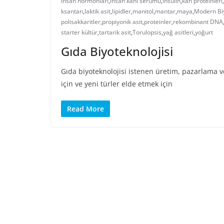
insan hormonları
,
insan kanı serumu
,
insülin
,
kan proteinleri
,
ksantan
,
laktik asit
,
lipidler
,
manitol
,
mantar
,
maya
,
Modern Biy
polisakkaritler
,
propiyonik asit
,
proteinler
,
rekombinant DNA
starter kültür
,
tartarik asit
,
Torulopsis
,
yağ asitleri
,
yoğurt
Gıda Biyoteknolojisi
Gıda biyoteknolojisi istenen üretim, pazarlama ve
için ve yeni türler elde etmek için
Read More