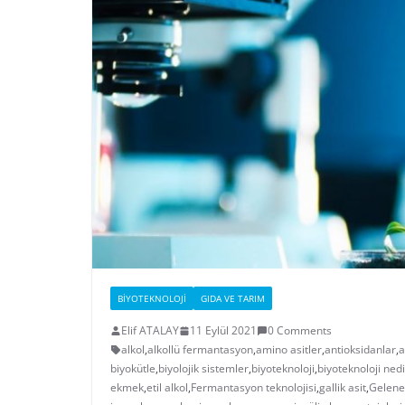
BIYOTEKNOLOJI
GIDA VE TARIM
Elif ATALAY
11 Eylül 2021
0 Comments
alkol
,
alkollü fermantasyon
,
amino asitler
,
antioksidanlar
,
a
biyokütle
,
biyolojik sistemler
,
biyoteknoloji
,
biyoteknoloji nedi
ekmek
,
etil alkol
,
Fermantasyon teknolojisi
,
gallik asit
,
Gelenek