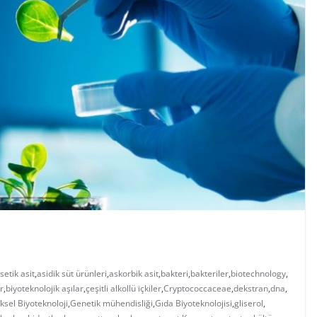
setik asit
,
asidik süt ürünleri
,
askorbik asit
,
bakteri
,
bakteriler
,
biotechnology
,
r
,
biyoteknolojik aşılar
,
çeşitli alkollü içkiler
,
Cryptococcaceae
,
dekstran
,
dna
,
sel Biyoteknoloji
,
Genetik mühendisliği
,
Gıda Biyoteknolojisi
,
gliserol
,