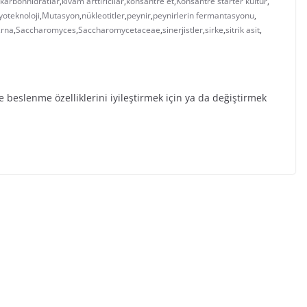
karbonhidratlar
,
kıvam arttırıcılar
,
konsantre et
,
Konsantre starter kültür
,
oteknoloji
,
Mutasyon
,
nükleotitler
,
peynir
,
peynirlerin fermantasyonu
,
,
rna
,
Saccharomyces
,
Saccharomycetaceae
,
sinerjistler
,
sirke
,
sitrik asit
,
 beslenme özelliklerini iyileştirmek için ya da değiştirmek