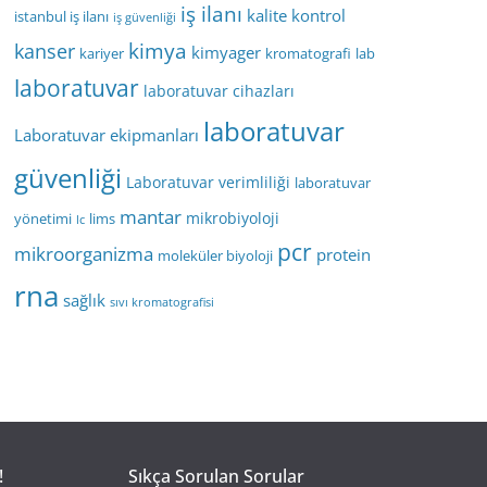
iş ilanı
kalite kontrol
istanbul iş ilanı
iş güvenliği
kimya
kanser
kimyager
kariyer
kromatografi
lab
laboratuvar
laboratuvar cihazları
laboratuvar
Laboratuvar ekipmanları
güvenliği
Laboratuvar verimliliği
laboratuvar
mantar
mikrobiyoloji
yönetimi
lims
lc
pcr
mikroorganizma
protein
moleküler biyoloji
rna
sağlık
sıvı kromatografisi
!
Sıkça Sorulan Sorular