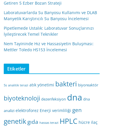
Getiren 5 Ezber Bozan Strateji
Laboratuvarlarda Su Banyosu Kullanımı ve DLAB
Manyetik Karıştırıcılı Su Banyosu İncelemesi
Pipetlemede Ustalık: Laboratuvar Sonuçlarınızı
İyileştirecek Temel Teknikler
Nem Tayininde Hız ve Hassasiyetin Buluşması:
Mettler Toledo HS153 İncelemesi
Etiketler
bakteri
atık yönetimi
biyoreaktör
5s
analitik terazi
dna
biyoteknoloji
dezenfeksiyon
dna
gen
elektroforez
Enerji verimliliği
analizi
HPLC
genetik
gıda
hücre
ilaç
hassas terazi