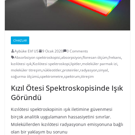
CIHAZLAR
Aybüke Elif US
9 Ocak 2020
0 Comments
Absorbsiyon spektroskopisi
,
absorpsiyon
,
floresan ölçüm
,
frekans
,
kızılötesi ışık
,
Kızılötesi spektroskopi
,
lipitler
,
moleküler parmak izi
,
moleküler titreşim
,
nükleotitler
,
proteinler
,
radyasyon
,
sinyal
,
soğurma ölçümü
,
spektrometre
,
spektrum
,
titreşim
Kızıl Ötesi Spektroskopisinde Işık
Göründü
Kızılötesi spektroskopinin ışık iletimine güvenmesi
birçok analitik uygulamanın hassasiyetini sınırlar.
Moleküllerden kızılötesi radyasyonun emisyonuna bağlı
olan bir yaklaşım bu sorunu