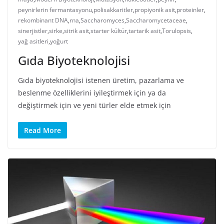
peynirlerin fermantasyonu
,
polisakkaritler
,
propiyonik asit
,
proteinler
,
rekombinant DNA
,
rna
,
Saccharomyces
,
Saccharomycetaceae
,
sinerjistler
,
sirke
,
sitrik asit
,
starter kültür
,
tartarik asit
,
Torulopsis
,
yağ asitleri
,
yoğurt
Gıda Biyoteknolojisi
Gıda biyoteknolojisi istenen üretim, pazarlama ve
beslenme özelliklerini iyileştirmek için ya da
değiştirmek için ve yeni türler elde etmek için
Read More