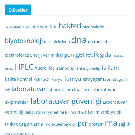
Etiketler
bakteri
atık yönetimi
biyoreaktör
5s
analitik terazi
dna
biyoteknoloji
dezenfeksiyon
dna analizi
genetik
gen
gıda
elektroforez
Enerji verimliliği
hassas
HPLC
iş ilanı
hücre
ilaç
istanbul iş ilanı
terazi
iş güvenliği
kimya
kanser
kalite kontrol
kimyager
kariyer
kromatografi
laboratuvar
Laboratuvar
laboratuvar cihazları
lab
laboratuvar güvenliği
ekipmanları
Laboratuvar
mantar
verimliliği
mikrobiyoloji
laboratuvar yönetimi
lims
lc
rna
pcr
mikroorganizma
protein
sağlık
moleküler biyoloji
sıvı kromatografisi