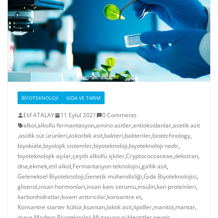
BIYOTEKNOLOJI
GIDA VE TARIM
Elif ATALAY
11 Eylül 2021
0 Comments
alkol
,
alkollü fermantasyon
,
amino asitler
,
antioksidanlar
,
asetik asit
,
asidik süt ürünleri
,
askorbik asit
,
bakteri
,
bakteriler
,
biotechnology
,
biyokütle
,
biyolojik sistemler
,
biyoteknoloji
,
biyoteknoloji nedir
,
biyoteknolojik aşılar
,
çeşitli alkollü içkiler
,
Cryptococcaceae
,
dekstran
,
dna
,
ekmek
,
etil alkol
,
Fermantasyon teknolojisi
,
gallik asit
,
Geleneksel Biyoteknoloji
,
Genetik mühendisliği
,
Gıda Biyoteknolojisi
,
gliserol
,
insan hormonları
,
insan kanı serumu
,
insülin
,
kan proteinleri
,
karbonhidratlar
,
kıvam arttırıcılar
,
konsantre et
,
Konsantre starter kültür
,
ksantan
,
laktik asit
,
lipidler
,
manitol
,
mantar
,
maya
,
Modern Biyoteknoloji
,
Mutasyon
,
nükleotitler
,
peynir
,