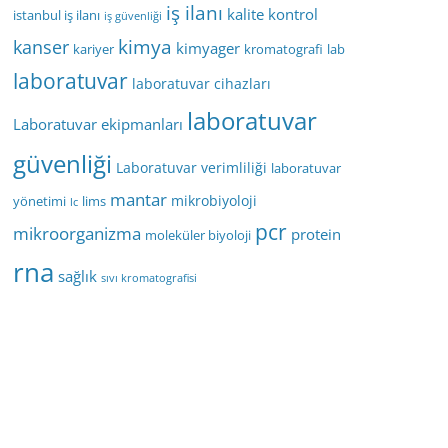
iş ilanı
kalite kontrol
istanbul iş ilanı
iş güvenliği
kimya
kanser
kimyager
kariyer
kromatografi
lab
laboratuvar
laboratuvar cihazları
laboratuvar
Laboratuvar ekipmanları
güvenliği
Laboratuvar verimliliği
laboratuvar
mantar
mikrobiyoloji
yönetimi
lims
lc
pcr
mikroorganizma
protein
moleküler biyoloji
rna
sağlık
sıvı kromatografisi