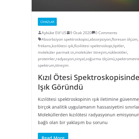
CIHAZLAR
Aybüke Elif US
9 Ocak 2020
0 Comments
Absorbsiyon spektroskopisi
,
absorpsiyon
,
floresan ölçüm
,
frekans
,
kızılötesi ışık
,
Kızılötesi spektroskopi
,
lipitler
,
moleküler parmak izi
,
moleküler titreşim
,
nükleotitler
,
proteinler
,
radyasyon
,
sinyal
,
soğurma ölçümü
,
spektrometr
spektrum
,
titreşim
Kızıl Ötesi Spektroskopisind
Işık Göründü
Kızılötesi spektroskopinin ışık iletimine güvenme
birçok analitik uygulamanın hassasiyetini sınırla
Moleküllerden kızılötesi radyasyonun emisyonu
bağlı olan bir yaklaşım bu sorunu
Read More