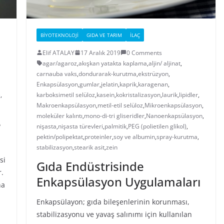
BIYOTEKNOLOJI
GIDA VE TARIM
İLAÇ
Elif ATALAY
17 Aralık 2019
0 Comments
agar/agaroz
,
akışkan yatakta kaplama
,
aljin/ aljinat
,
carnauba vaks
,
dondurarak-kurutma
,
ekstrüzyon
,
Enkapsülasyon
,
gumlar
,
jelatin
,
kaprik
,
karagenan
,
e
,
karboksimetil selüloz
,
kasein
,
kokristalizasyon
,
laurik
,
lipidler
,
Makroenkapsülasyon
,
metil-etil selüloz
,
Mikroenkapsülasyon
,
moleküler kalıntı
,
mono-di-tri gliseridler
,
Nanoenkapsülasyon
,
e
nişasta
,
nişasta türevleri
,
palmitik
,
PEG (polietilen glikol)
,
pektin/polipektat
,
proteinler
,
soy ve albumin
,
spray-kurutma
,
stabilizasyon
,
stearik asit
,
zein
si
Gıda Endüstrisinde
r.
Enkapsülasyon Uygulamaları
na
Enkapsülayon; gıda bileşenlerinin korunması,
stabilizasyonu ve yavaş salınımı için kullanılan