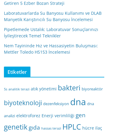
Getiren 5 Ezber Bozan Strateji
Laboratuvarlarda Su Banyosu Kullanımı ve DLAB
Manyetik Karıştırıcılı Su Banyosu İncelemesi
Pipetlemede Ustalık: Laboratuvar Sonuçlarınızı
İyileştirecek Temel Teknikler
Nem Tayininde Hız ve Hassasiyetin Buluşması:
Mettler Toledo HS153 İncelemesi
Etiketler
bakteri
atık yönetimi
biyoreaktör
5s
analitik terazi
dna
biyoteknoloji
dezenfeksiyon
dna
gen
elektroforez
Enerji verimliliği
analizi
HPLC
genetik
gıda
hücre
ilaç
hassas terazi