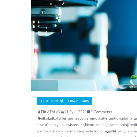
BIYOTEKNOLOJI
GIDA VE TARIM
Elif ATALAY
11 Eylül 2021
0 Comments
alkol
,
alkollü fermantasyon
,
amino asitler
,
antioksidanlar
,
a
biyokütle
,
biyolojik sistemler
,
biyoteknoloji
,
biyoteknoloji nedi
ekmek
,
etil alkol
,
Fermantasyon teknolojisi
,
gallik asit
,
Gelenek