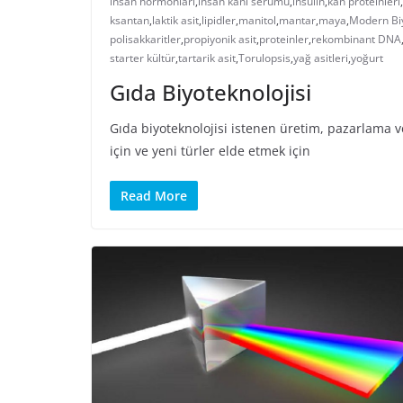
insan hormonları
,
insan kanı serumu
,
insülin
,
kan proteinleri
,
ksantan
,
laktik asit
,
lipidler
,
manitol
,
mantar
,
maya
,
Modern Biy
polisakkaritler
,
propiyonik asit
,
proteinler
,
rekombinant DNA
starter kültür
,
tartarik asit
,
Torulopsis
,
yağ asitleri
,
yoğurt
Gıda Biyoteknolojisi
Gıda biyoteknolojisi istenen üretim, pazarlama ve
için ve yeni türler elde etmek için
Read More