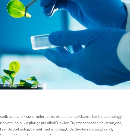
setik asit
,
asidik süt ürünleri
,
askorbik asit
,
bakteri
,
bakteriler
,
biotechnology
,
r
,
biyoteknolojik aşılar
,
çeşitli alkollü içkiler
,
Cryptococcaceae
,
dekstran
,
dna
,
sel Biyoteknoloji
,
Genetik mühendisliği
,
Gıda Biyoteknolojisi
,
gliserol
,