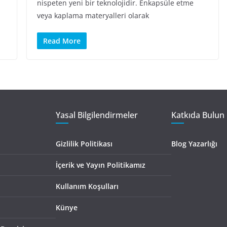
nispeten yeni bir teknolojidir. Enkapsüle etme
veya kaplama materyalleri olarak
Read More
Yasal Bilgilendirmeler
Katkıda Bulun 
Gizlilik Politikası
Blog Yazarlığı
İçerik ve Yayın Politikamız
Kullanım Koşulları
Künye