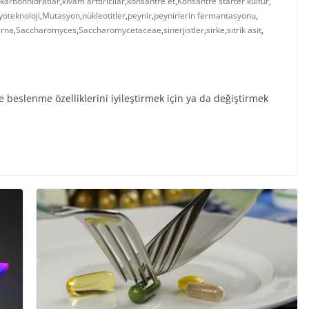
karbonhidratlar
,
kıvam arttırıcılar
,
konsantre et
,
Konsantre starter kültür
,
oteknoloji
,
Mutasyon
,
nükleotitler
,
peynir
,
peynirlerin fermantasyonu
,
,
rna
,
Saccharomyces
,
Saccharomycetaceae
,
sinerjistler
,
sirke
,
sitrik asit
,
 beslenme özelliklerini iyileştirmek için ya da değiştirmek