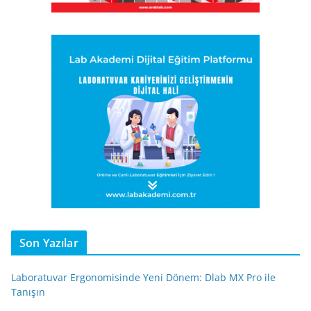
Son Yazılar
Laboratuvar Ergonomisinde Yeni Dönem: Dlab MX Pro ile
Tanışın