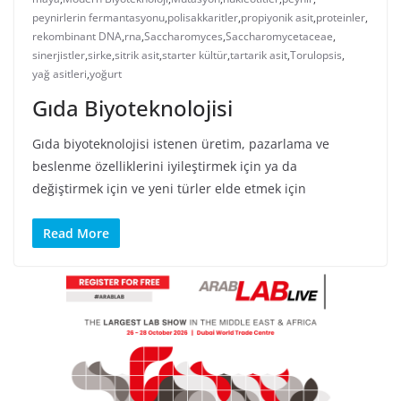
peynirlerin fermantasyonu
,
polisakkaritler
,
propiyonik asit
,
proteinler
,
rekombinant DNA
,
rna
,
Saccharomyces
,
Saccharomycetaceae
,
sinerjistler
,
sirke
,
sitrik asit
,
starter kültür
,
tartarik asit
,
Torulopsis
,
yağ asitleri
,
yoğurt
Gıda Biyoteknolojisi
Gıda biyoteknolojisi istenen üretim, pazarlama ve
beslenme özelliklerini iyileştirmek için ya da
değiştirmek için ve yeni türler elde etmek için
Read More