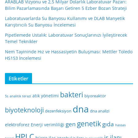
ARABLAB Vizyonu ve 2,5 Milyar Dolarlık Laboratuvar Pazarı:
Bilim Pazarlamasında Başarı Getiren 5 Ezber Bozan Strateji
Laboratuvarlarda Su Banyosu Kullanımı ve DLAB Manyetik
Karıştırıcılı Su Banyosu İncelemesi
Pipetlemede Ustalık: Laboratuvar Sonuçlarınızı İyileştirecek
Temel Teknikler
Nem Tayininde Hız ve Hassasiyetin Buluşması: Mettler Toledo
HS153 İncelemesi
Etiketler
bakteri
atık yönetimi
biyoreaktör
5s
analitik terazi
dna
biyoteknoloji
dezenfeksiyon
dna analizi
genetik
gen
gıda
elektroforez
Enerji verimliliği
hassas
HPLC
iş ilanı
hücre
ilaç