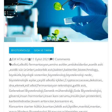
BIYOTEKNOLOJI
GIDA VE TARIM
Elif ATALAY
11 Eylül 2021
0 Comments
alkol
,
alkollü fermantasyon
,
amino asitler
,
antioksidanlar
,
asetik asit
,
asidik süt ürünleri
,
askorbik asit
,
bakteri
,
bakteriler
,
biotechnology
,
biyokütle
,
biyolojik sistemler
,
biyoteknoloji
,
biyoteknoloji nedir
,
biyoteknolojik aşılar
,
çeşitli alkollü içkiler
,
Cryptococcaceae
,
dekstran
,
dna
,
ekmek
,
etil alkol
,
Fermantasyon teknolojisi
,
gallik asit
,
Geleneksel Biyoteknoloji
,
Genetik mühendisliği
,
Gıda Biyoteknolojisi
,
gliserol
,
insan hormonları
,
insan kanı serumu
,
insülin
,
kan proteinleri
,
karbonhidratlar
,
kıvam arttırıcılar
,
konsantre et
,
Konsantre starter kültür
,
ksantan
,
laktik asit
,
lipidler
,
manitol
,
mantar
,
maya
,
Modern Biyoteknoloji
,
Mutasyon
,
nükleotitler
,
peynir
,