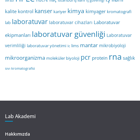
istanbul iş ilanı
terazi
iş güvenliği
kimya
kanser
kalite kontrol
kimyager
kariyer
kromatografi
laboratuvar
Laboratuvar
laboratuvar cihazları
lab
laboratuvar güvenliği
ekipmanları
Laboratuvar
mantar
verimliliği
mikrobiyoloji
laboratuvar yönetimi
lims
lc
rna
pcr
mikroorganizma
protein
sağlık
moleküler biyoloji
sıvı kromatografisi
Lab Akademi
Hakkımızda