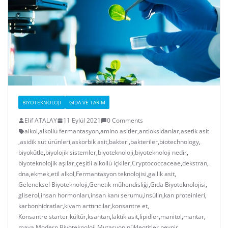
BIYOTEKNOLOJI
GIDA VE TARIM
Elif ATALAY
11 Eylül 2021
0 Comments
alkol
,
alkollü fermantasyon
,
amino asitler
,
antioksidanlar
,
asetik asit
,
asidik süt ürünleri
,
askorbik asit
,
bakteri
,
bakteriler
,
biotechnology
,
biyokütle
,
biyolojik sistemler
,
biyoteknoloji
,
biyoteknoloji nedir
,
biyoteknolojik aşılar
,
çeşitli alkollü içkiler
,
Cryptococcaceae
,
dekstran
,
dna
,
ekmek
,
etil alkol
,
Fermantasyon teknolojisi
,
gallik asit
,
Geleneksel Biyoteknoloji
,
Genetik mühendisliği
,
Gıda Biyoteknolojisi
,
gliserol
,
insan hormonları
,
insan kanı serumu
,
insülin
,
kan proteinleri
,
karbonhidratlar
,
kıvam arttırıcılar
,
konsantre et
,
Konsantre starter kültür
,
ksantan
,
laktik asit
,
lipidler
,
manitol
,
mantar
,
maya
,
Modern Biyoteknoloji
,
Mutasyon
,
nükleotitler
,
peynir
,