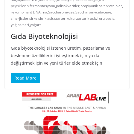
peynirlerin fermantasyonu
,
polisakkaritler
,
propiyonik asit
,
proteinler
,
rekombinant DNA
,
rna
,
Saccharomyces
,
Saccharomycetaceae
,
sinerjistler
,
sirke
,
sitrik asit
,
starter kültür
,
tartarik asit
,
Torulopsis
,
yağ asitleri
,
yoğurt
Gıda Biyoteknolojisi
Gıda biyoteknolojisi istenen üretim, pazarlama ve
beslenme özelliklerini iyileştirmek için ya da
değiştirmek için ve yeni türler elde etmek için
Read More