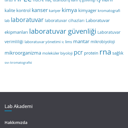
istanbul iş ilanı
terazi
iş güvenliği
kimya
kanser
kalite kontrol
kimyager
kariyer
kromatografi
laboratuvar
Laboratuvar
laboratuvar cihazları
lab
laboratuvar güvenliği
ekipmanları
Laboratuvar
mantar
verimliliği
mikrobiyoloji
laboratuvar yönetimi
lims
lc
rna
pcr
mikroorganizma
protein
sağlık
moleküler biyoloji
sıvı kromatografisi
Lab Akademi
Hakkımızda