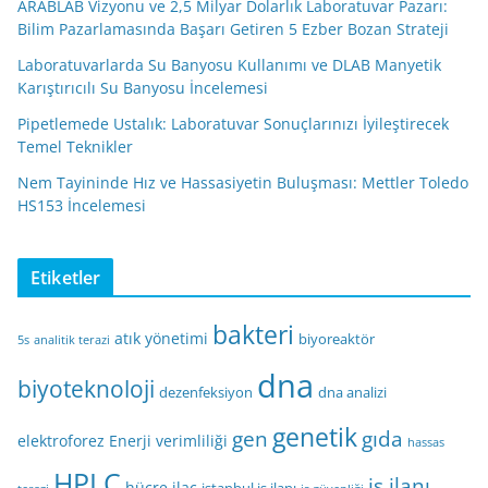
ARABLAB Vizyonu ve 2,5 Milyar Dolarlık Laboratuvar Pazarı:
Bilim Pazarlamasında Başarı Getiren 5 Ezber Bozan Strateji
Laboratuvarlarda Su Banyosu Kullanımı ve DLAB Manyetik
Karıştırıcılı Su Banyosu İncelemesi
Pipetlemede Ustalık: Laboratuvar Sonuçlarınızı İyileştirecek
Temel Teknikler
Nem Tayininde Hız ve Hassasiyetin Buluşması: Mettler Toledo
HS153 İncelemesi
Etiketler
bakteri
atık yönetimi
biyoreaktör
5s
analitik terazi
dna
biyoteknoloji
dezenfeksiyon
dna analizi
genetik
gen
gıda
elektroforez
Enerji verimliliği
hassas
HPLC
iş ilanı
hücre
ilaç