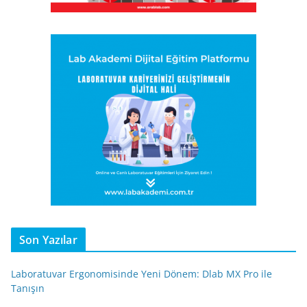
Son Yazılar
Laboratuvar Ergonomisinde Yeni Dönem: Dlab MX Pro ile
Tanışın