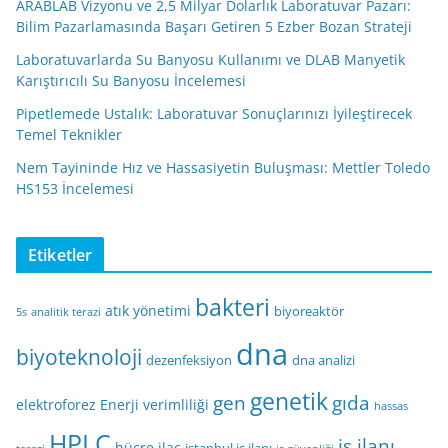
ARABLAB Vizyonu ve 2,5 Milyar Dolarlık Laboratuvar Pazarı:
Bilim Pazarlamasında Başarı Getiren 5 Ezber Bozan Strateji
Laboratuvarlarda Su Banyosu Kullanımı ve DLAB Manyetik
Karıştırıcılı Su Banyosu İncelemesi
Pipetlemede Ustalık: Laboratuvar Sonuçlarınızı İyileştirecek
Temel Teknikler
Nem Tayininde Hız ve Hassasiyetin Buluşması: Mettler Toledo
HS153 İncelemesi
Etiketler
bakteri
atık yönetimi
biyoreaktör
5s
analitik terazi
dna
biyoteknoloji
dezenfeksiyon
dna analizi
genetik
gen
gıda
elektroforez
Enerji verimliliği
hassas
HPLC
iş ilanı
hücre
ilaç