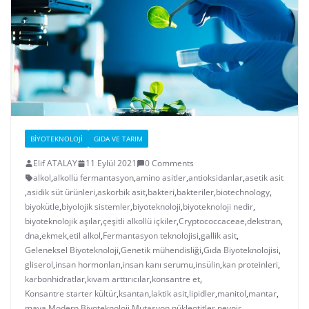
BIYOTEKNOLOJI
GIDA VE TARIM
Elif ATALAY
11 Eylül 2021
0 Comments
alkol
,
alkollü fermantasyon
,
amino asitler
,
antioksidanlar
,
asetik asit
,
asidik süt ürünleri
,
askorbik asit
,
bakteri
,
bakteriler
,
biotechnology
,
biyokütle
,
biyolojik sistemler
,
biyoteknoloji
,
biyoteknoloji nedir
,
biyoteknolojik aşılar
,
çeşitli alkollü içkiler
,
Cryptococcaceae
,
dekstran
,
dna
,
ekmek
,
etil alkol
,
Fermantasyon teknolojisi
,
gallik asit
,
Geleneksel Biyoteknoloji
,
Genetik mühendisliği
,
Gıda Biyoteknolojisi
,
gliserol
,
insan hormonları
,
insan kanı serumu
,
insülin
,
kan proteinleri
,
karbonhidratlar
,
kıvam arttırıcılar
,
konsantre et
,
Konsantre starter kültür
,
ksantan
,
laktik asit
,
lipidler
,
manitol
,
mantar
,
maya
,
Modern Biyoteknoloji
,
Mutasyon
,
nükleotitler
,
peynir
,