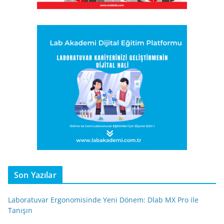
Son Yazılar
Laboratuvar Ergonomisinde Yeni Dönem: Dlab MX Pro ile
Tanışın