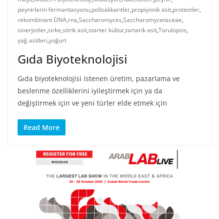
peynirlerin fermantasyonu
,
polisakkaritler
,
propiyonik asit
,
proteinler
,
rekombinant DNA
,
rna
,
Saccharomyces
,
Saccharomycetaceae
,
sinerjistler
,
sirke
,
sitrik asit
,
starter kültür
,
tartarik asit
,
Torulopsis
,
yağ asitleri
,
yoğurt
Gıda Biyoteknolojisi
Gıda biyoteknolojisi istenen üretim, pazarlama ve
beslenme özelliklerini iyileştirmek için ya da
değiştirmek için ve yeni türler elde etmek için
Read More