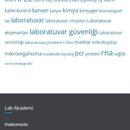
istanbul iş ilanı
terazi
iş güvenliği
kimya
kanser
kalite kontrol
kimyager
kariyer
kromatografi
laboratuvar
Laboratuvar
laboratuvar cihazları
lab
laboratuvar güvenliği
ekipmanları
Laboratuvar
mantar
verimliliği
mikrobiyoloji
laboratuvar yönetimi
lims
lc
rna
pcr
mikroorganizma
protein
sağlık
moleküler biyoloji
sıvı kromatografisi
Lab Akademi
Hakkımızda