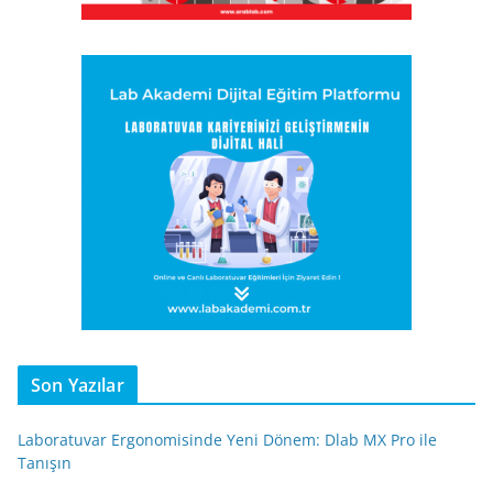
Son Yazılar
Laboratuvar Ergonomisinde Yeni Dönem: Dlab MX Pro ile
Tanışın