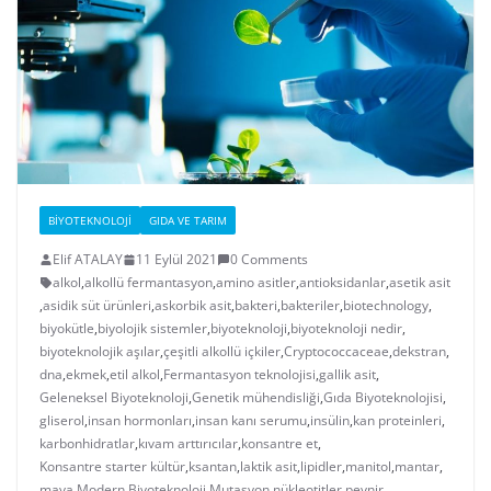
BIYOTEKNOLOJI
GIDA VE TARIM
Elif ATALAY
11 Eylül 2021
0 Comments
alkol
,
alkollü fermantasyon
,
amino asitler
,
antioksidanlar
,
asetik asit
,
asidik süt ürünleri
,
askorbik asit
,
bakteri
,
bakteriler
,
biotechnology
,
biyokütle
,
biyolojik sistemler
,
biyoteknoloji
,
biyoteknoloji nedir
,
biyoteknolojik aşılar
,
çeşitli alkollü içkiler
,
Cryptococcaceae
,
dekstran
,
dna
,
ekmek
,
etil alkol
,
Fermantasyon teknolojisi
,
gallik asit
,
Geleneksel Biyoteknoloji
,
Genetik mühendisliği
,
Gıda Biyoteknolojisi
,
gliserol
,
insan hormonları
,
insan kanı serumu
,
insülin
,
kan proteinleri
,
karbonhidratlar
,
kıvam arttırıcılar
,
konsantre et
,
Konsantre starter kültür
,
ksantan
,
laktik asit
,
lipidler
,
manitol
,
mantar
,
maya
,
Modern Biyoteknoloji
,
Mutasyon
,
nükleotitler
,
peynir
,