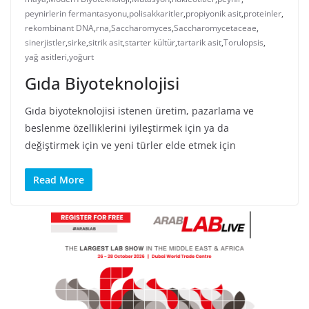
peynirlerin fermantasyonu
,
polisakkaritler
,
propiyonik asit
,
proteinler
,
rekombinant DNA
,
rna
,
Saccharomyces
,
Saccharomycetaceae
,
sinerjistler
,
sirke
,
sitrik asit
,
starter kültür
,
tartarik asit
,
Torulopsis
,
yağ asitleri
,
yoğurt
Gıda Biyoteknolojisi
Gıda biyoteknolojisi istenen üretim, pazarlama ve
beslenme özelliklerini iyileştirmek için ya da
değiştirmek için ve yeni türler elde etmek için
Read More