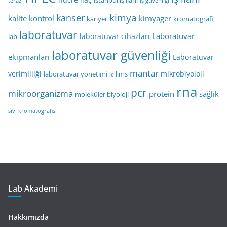
istanbul iş ilanı
terazi
iş güvenliği
kimya
kanser
kalite kontrol
kimyager
kariyer
kromatografi
laboratuvar
Laboratuvar
laboratuvar cihazları
lab
laboratuvar güvenliği
ekipmanları
Laboratuvar
mantar
verimliliği
mikrobiyoloji
laboratuvar yönetimi
lims
lc
rna
pcr
mikroorganizma
protein
sağlık
moleküler biyoloji
sıvı kromatografisi
Lab Akademi
Hakkımızda