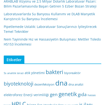
ARABLAB Vizyonu ve 2,5 Milyar Dolarlık Laboratuvar Pazarı:
Bilim Pazarlamasında Başarı Getiren 5 Ezber Bozan Strateji
Laboratuvarlarda Su Banyosu Kullanımı ve DLAB Manyetik
Karıştırıcılı Su Banyosu İncelemesi
Pipetlemede Ustalık: Laboratuvar Sonuçlarınızı İyileştirecek
Temel Teknikler
Nem Tayininde Hız ve Hassasiyetin Buluşması: Mettler Toledo
HS153 İncelemesi
Etiketler
bakteri
atık yönetimi
biyoreaktör
5s
analitik terazi
dna
biyoteknoloji
dezenfeksiyon
dna analizi
genetik
gen
gıda
elektroforez
Enerji verimliliği
hassas
HPLC
iş ilanı
hücre
ilaç