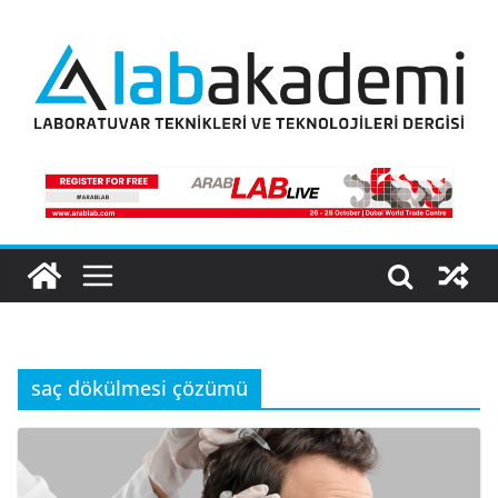
Skip
to
content
saç dökülmesi çözümü