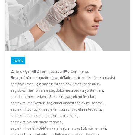
KLINIK
Haluk Çelik
2 Temmuz 2024
0 Comments
saç dökülmesi çözümü
,
saç dökülmesi için kök hücre tedavisi
,
saç dökülmesi için saç ekimi
,
saç dökülmesi nedenleri
,
saç dökülmesi önleme
,
saç dökülmesi tedavi yöntemleri
,
saç dökülmesi tedavisi
,
Saç ekimi
,
saç ekimi fiyatları
,
saç ekimi merkezleri
,
saç ekimi öncesi
,
saç ekimi sonrası
,
saç ekimi sonuçları
,
saç ekimi süreci
,
saç ekimi tedavisi
,
saç ekimi teknikleri
,
saç ekimi uzmanları
,
saç ekimi ve kök hücre tedavisi
,
saç ekimi ve Shi-Bi-Man karşılaştırma
,
saç kök hücre nakli
,
saç kök hücre tedavisi
,
saç kök hücre tedavisi fiyatları
,