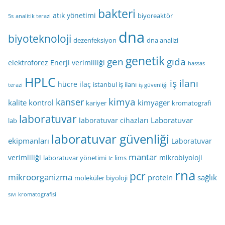
bakteri
atık yönetimi
biyoreaktör
5s
analitik terazi
dna
biyoteknoloji
dezenfeksiyon
dna analizi
genetik
gen
gıda
elektroforez
Enerji verimliliği
hassas
HPLC
iş ilanı
hücre
ilaç
istanbul iş ilanı
terazi
iş güvenliği
kimya
kanser
kalite kontrol
kimyager
kariyer
kromatografi
laboratuvar
Laboratuvar
laboratuvar cihazları
lab
laboratuvar güvenliği
ekipmanları
Laboratuvar
mantar
verimliliği
mikrobiyoloji
laboratuvar yönetimi
lims
lc
rna
pcr
mikroorganizma
protein
sağlık
moleküler biyoloji
sıvı kromatografisi