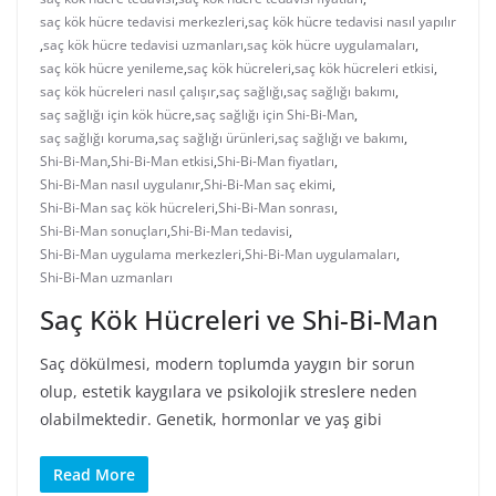
saç kök hücre tedavisi merkezleri
,
saç kök hücre tedavisi nasıl yapılır
,
saç kök hücre tedavisi uzmanları
,
saç kök hücre uygulamaları
,
saç kök hücre yenileme
,
saç kök hücreleri
,
saç kök hücreleri etkisi
,
saç kök hücreleri nasıl çalışır
,
saç sağlığı
,
saç sağlığı bakımı
,
saç sağlığı için kök hücre
,
saç sağlığı için Shi-Bi-Man
,
saç sağlığı koruma
,
saç sağlığı ürünleri
,
saç sağlığı ve bakımı
,
Shi-Bi-Man
,
Shi-Bi-Man etkisi
,
Shi-Bi-Man fiyatları
,
Shi-Bi-Man nasıl uygulanır
,
Shi-Bi-Man saç ekimi
,
Shi-Bi-Man saç kök hücreleri
,
Shi-Bi-Man sonrası
,
Shi-Bi-Man sonuçları
,
Shi-Bi-Man tedavisi
,
Shi-Bi-Man uygulama merkezleri
,
Shi-Bi-Man uygulamaları
,
Shi-Bi-Man uzmanları
Saç Kök Hücreleri ve Shi-Bi-Man
Saç dökülmesi, modern toplumda yaygın bir sorun
olup, estetik kaygılara ve psikolojik streslere neden
olabilmektedir. Genetik, hormonlar ve yaş gibi
Read More