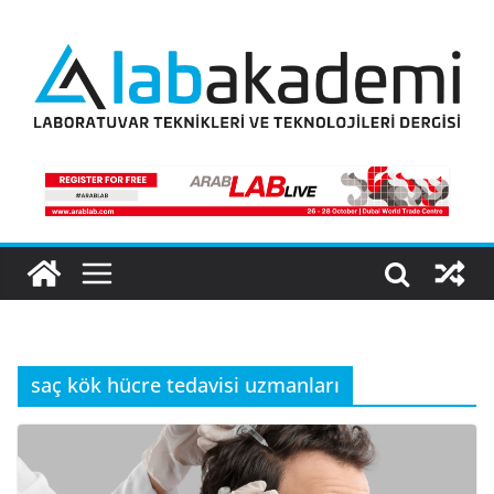
Skip
to
content
saç kök hücre tedavisi uzmanları