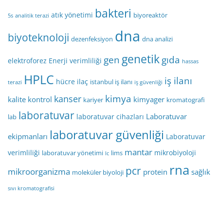
bakteri
atık yönetimi
biyoreaktör
5s
analitik terazi
dna
biyoteknoloji
dezenfeksiyon
dna analizi
genetik
gen
gıda
elektroforez
Enerji verimliliği
hassas
HPLC
iş ilanı
hücre
ilaç
istanbul iş ilanı
terazi
iş güvenliği
kimya
kanser
kalite kontrol
kimyager
kariyer
kromatografi
laboratuvar
Laboratuvar
laboratuvar cihazları
lab
laboratuvar güvenliği
ekipmanları
Laboratuvar
mantar
verimliliği
mikrobiyoloji
laboratuvar yönetimi
lims
lc
rna
pcr
mikroorganizma
protein
sağlık
moleküler biyoloji
sıvı kromatografisi