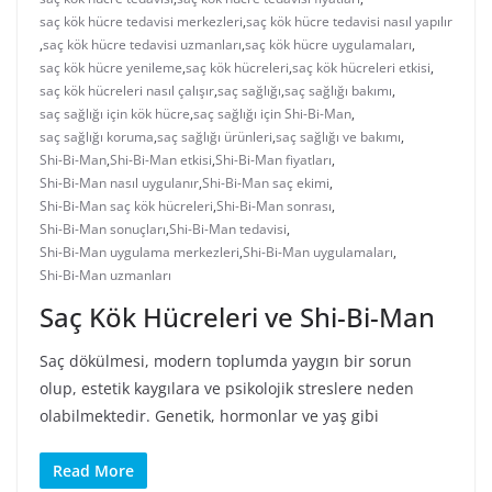
saç kök hücre tedavisi merkezleri
,
saç kök hücre tedavisi nasıl yapılır
,
saç kök hücre tedavisi uzmanları
,
saç kök hücre uygulamaları
,
saç kök hücre yenileme
,
saç kök hücreleri
,
saç kök hücreleri etkisi
,
saç kök hücreleri nasıl çalışır
,
saç sağlığı
,
saç sağlığı bakımı
,
saç sağlığı için kök hücre
,
saç sağlığı için Shi-Bi-Man
,
saç sağlığı koruma
,
saç sağlığı ürünleri
,
saç sağlığı ve bakımı
,
Shi-Bi-Man
,
Shi-Bi-Man etkisi
,
Shi-Bi-Man fiyatları
,
Shi-Bi-Man nasıl uygulanır
,
Shi-Bi-Man saç ekimi
,
Shi-Bi-Man saç kök hücreleri
,
Shi-Bi-Man sonrası
,
Shi-Bi-Man sonuçları
,
Shi-Bi-Man tedavisi
,
Shi-Bi-Man uygulama merkezleri
,
Shi-Bi-Man uygulamaları
,
Shi-Bi-Man uzmanları
Saç Kök Hücreleri ve Shi-Bi-Man
Saç dökülmesi, modern toplumda yaygın bir sorun
olup, estetik kaygılara ve psikolojik streslere neden
olabilmektedir. Genetik, hormonlar ve yaş gibi
Read More