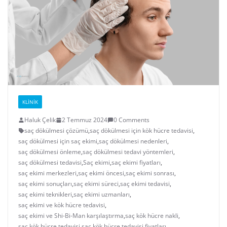
KLINIK
Haluk Çelik
2 Temmuz 2024
0 Comments
saç dökülmesi çözümü
,
saç dökülmesi için kök hücre tedavisi
,
saç dökülmesi için saç ekimi
,
saç dökülmesi nedenleri
,
saç dökülmesi önleme
,
saç dökülmesi tedavi yöntemleri
,
saç dökülmesi tedavisi
,
Saç ekimi
,
saç ekimi fiyatları
,
saç ekimi merkezleri
,
saç ekimi öncesi
,
saç ekimi sonrası
,
saç ekimi sonuçları
,
saç ekimi süreci
,
saç ekimi tedavisi
,
saç ekimi teknikleri
,
saç ekimi uzmanları
,
saç ekimi ve kök hücre tedavisi
,
saç ekimi ve Shi-Bi-Man karşılaştırma
,
saç kök hücre nakli
,
saç kök hücre tedavisi
,
saç kök hücre tedavisi fiyatları
,