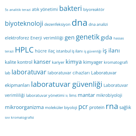
bakteri
atık yönetimi
biyoreaktör
5s
analitik terazi
dna
biyoteknoloji
dezenfeksiyon
dna analizi
genetik
gen
gıda
elektroforez
Enerji verimliliği
hassas
HPLC
iş ilanı
hücre
ilaç
istanbul iş ilanı
terazi
iş güvenliği
kimya
kanser
kalite kontrol
kimyager
kariyer
kromatografi
laboratuvar
Laboratuvar
laboratuvar cihazları
lab
laboratuvar güvenliği
ekipmanları
Laboratuvar
mantar
verimliliği
mikrobiyoloji
laboratuvar yönetimi
lims
lc
rna
pcr
mikroorganizma
protein
sağlık
moleküler biyoloji
sıvı kromatografisi