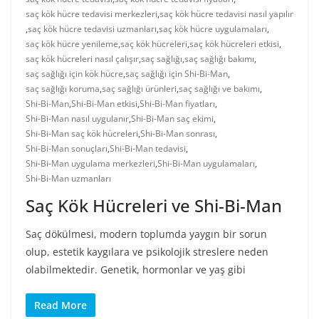
saç kök hücre tedavisi merkezleri
,
saç kök hücre tedavisi nasıl yapılır
,
saç kök hücre tedavisi uzmanları
,
saç kök hücre uygulamaları
,
saç kök hücre yenileme
,
saç kök hücreleri
,
saç kök hücreleri etkisi
,
saç kök hücreleri nasıl çalışır
,
saç sağlığı
,
saç sağlığı bakımı
,
saç sağlığı için kök hücre
,
saç sağlığı için Shi-Bi-Man
,
saç sağlığı koruma
,
saç sağlığı ürünleri
,
saç sağlığı ve bakımı
,
Shi-Bi-Man
,
Shi-Bi-Man etkisi
,
Shi-Bi-Man fiyatları
,
Shi-Bi-Man nasıl uygulanır
,
Shi-Bi-Man saç ekimi
,
Shi-Bi-Man saç kök hücreleri
,
Shi-Bi-Man sonrası
,
Shi-Bi-Man sonuçları
,
Shi-Bi-Man tedavisi
,
Shi-Bi-Man uygulama merkezleri
,
Shi-Bi-Man uygulamaları
,
Shi-Bi-Man uzmanları
Saç Kök Hücreleri ve Shi-Bi-Man
Saç dökülmesi, modern toplumda yaygın bir sorun
olup, estetik kaygılara ve psikolojik streslere neden
olabilmektedir. Genetik, hormonlar ve yaş gibi
Read More