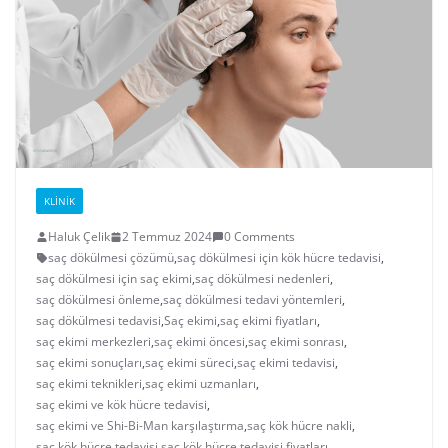
KLINIK
Haluk Çelik
2 Temmuz 2024
0 Comments
saç dökülmesi çözümü
,
saç dökülmesi için kök hücre tedavisi
,
saç dökülmesi için saç ekimi
,
saç dökülmesi nedenleri
,
saç dökülmesi önleme
,
saç dökülmesi tedavi yöntemleri
,
saç dökülmesi tedavisi
,
Saç ekimi
,
saç ekimi fiyatları
,
saç ekimi merkezleri
,
saç ekimi öncesi
,
saç ekimi sonrası
,
saç ekimi sonuçları
,
saç ekimi süreci
,
saç ekimi tedavisi
,
saç ekimi teknikleri
,
saç ekimi uzmanları
,
saç ekimi ve kök hücre tedavisi
,
saç ekimi ve Shi-Bi-Man karşılaştırma
,
saç kök hücre nakli
,
saç kök hücre tedavisi
,
saç kök hücre tedavisi fiyatları
,