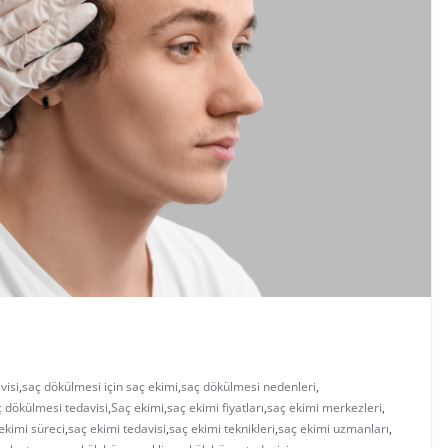
visi
,
saç dökülmesi için saç ekimi
,
saç dökülmesi nedenleri
,
ç dökülmesi tedavisi
,
Saç ekimi
,
saç ekimi fiyatları
,
saç ekimi merkezleri
,
ekimi süreci
,
saç ekimi tedavisi
,
saç ekimi teknikleri
,
saç ekimi uzmanları
,