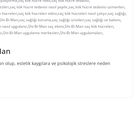
şılaştırma
,
saç kök hücre nakli
,
saç kök hücre tedavisi
,
ezleri
,
saç kök hücre tedavisi nasıl yapılır
,
saç kök hücre tedavisi uzmanları
,
k hücreleri
,
saç kök hücreleri etkisi
,
saç kök hücreleri nasıl çalışır
,
saç sağlığı
,
n Shi-Bi-Man
,
saç sağlığı koruma
,
saç sağlığı ürünleri
,
saç sağlığı ve bakımı
,
 nasıl uygulanır
,
Shi-Bi-Man saç ekimi
,
Shi-Bi-Man saç kök hücreleri
,
si
,
Shi-Bi-Man uygulama merkezleri
,
Shi-Bi-Man uygulamaları
,
Man
olup, estetik kaygılara ve psikolojik streslere neden