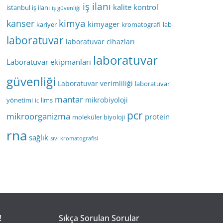
iş ilanı
kalite kontrol
istanbul iş ilanı
iş güvenliği
kimya
kanser
kimyager
kariyer
kromatografi
lab
laboratuvar
laboratuvar cihazları
laboratuvar
Laboratuvar ekipmanları
güvenliği
Laboratuvar verimliliği
laboratuvar
mantar
mikrobiyoloji
yönetimi
lims
lc
pcr
mikroorganizma
protein
moleküler biyoloji
rna
sağlık
sıvı kromatografisi
!
Sıkça Sorulan Sorular