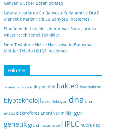
Getiren 5 Ezber Bozan Strateji
Laboratuvarlarda Su Banyosu Kullanımı ve DLAB
Manyetik Karıştırıcılı Su Banyosu İncelemesi
Pipetlemede Ustalık: Laboratuvar Sonuçlarınızı
İyileştirecek Temel Teknikler
Nem Tayininde Hız ve Hassasiyetin Buluşması:
Mettler Toledo HS153 İncelemesi
Etiketler
bakteri
atık yönetimi
biyoreaktör
5s
analitik terazi
dna
biyoteknoloji
dezenfeksiyon
dna
gen
elektroforez
Enerji verimliliği
analizi
HPLC
genetik
gıda
hücre
ilaç
hassas terazi