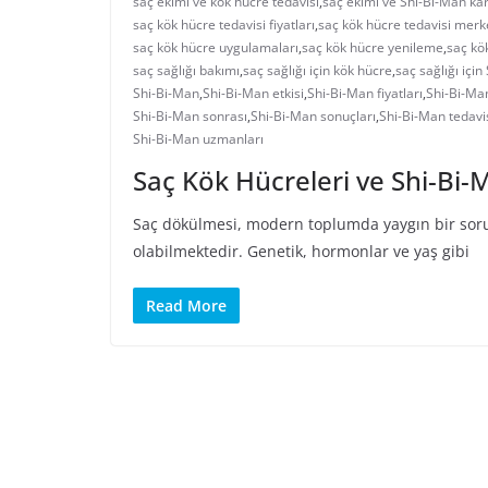
saç ekimi ve kök hücre tedavisi
,
saç ekimi ve Shi-Bi-Man kar
saç kök hücre tedavisi fiyatları
,
saç kök hücre tedavisi merk
saç kök hücre uygulamaları
,
saç kök hücre yenileme
,
saç kö
saç sağlığı bakımı
,
saç sağlığı için kök hücre
,
saç sağlığı içi
Shi-Bi-Man
,
Shi-Bi-Man etkisi
,
Shi-Bi-Man fiyatları
,
Shi-Bi-Man
Shi-Bi-Man sonrası
,
Shi-Bi-Man sonuçları
,
Shi-Bi-Man tedavi
Shi-Bi-Man uzmanları
Saç Kök Hücreleri ve Shi-Bi-
Saç dökülmesi, modern toplumda yaygın bir sorun 
olabilmektedir. Genetik, hormonlar ve yaş gibi
Read More