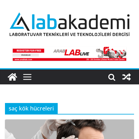
Skip
to
content
saç kök hücreleri