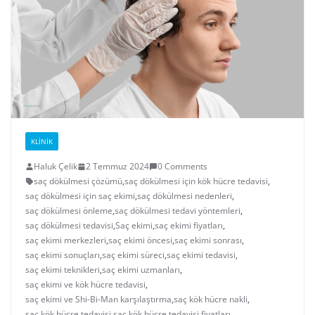
KLINIK
Haluk Çelik
2 Temmuz 2024
0 Comments
saç dökülmesi çözümü
,
saç dökülmesi için kök hücre tedavisi
,
saç dökülmesi için saç ekimi
,
saç dökülmesi nedenleri
,
saç dökülmesi önleme
,
saç dökülmesi tedavi yöntemleri
,
saç dökülmesi tedavisi
,
Saç ekimi
,
saç ekimi fiyatları
,
saç ekimi merkezleri
,
saç ekimi öncesi
,
saç ekimi sonrası
,
saç ekimi sonuçları
,
saç ekimi süreci
,
saç ekimi tedavisi
,
saç ekimi teknikleri
,
saç ekimi uzmanları
,
saç ekimi ve kök hücre tedavisi
,
saç ekimi ve Shi-Bi-Man karşılaştırma
,
saç kök hücre nakli
,
saç kök hücre tedavisi
,
saç kök hücre tedavisi fiyatları
,