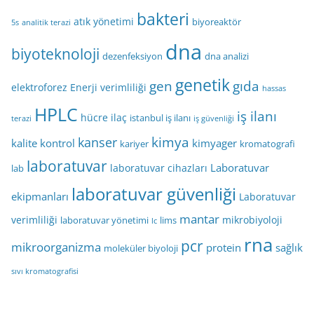
bakteri
atık yönetimi
biyoreaktör
5s
analitik terazi
dna
biyoteknoloji
dezenfeksiyon
dna analizi
genetik
gen
gıda
elektroforez
Enerji verimliliği
hassas
HPLC
iş ilanı
hücre
ilaç
istanbul iş ilanı
terazi
iş güvenliği
kimya
kanser
kalite kontrol
kimyager
kariyer
kromatografi
laboratuvar
Laboratuvar
laboratuvar cihazları
lab
laboratuvar güvenliği
ekipmanları
Laboratuvar
mantar
verimliliği
mikrobiyoloji
laboratuvar yönetimi
lims
lc
rna
pcr
mikroorganizma
protein
sağlık
moleküler biyoloji
sıvı kromatografisi