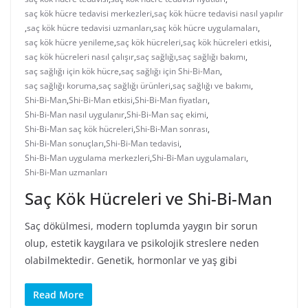
saç kök hücre tedavisi merkezleri
,
saç kök hücre tedavisi nasıl yapılır
,
saç kök hücre tedavisi uzmanları
,
saç kök hücre uygulamaları
,
saç kök hücre yenileme
,
saç kök hücreleri
,
saç kök hücreleri etkisi
,
saç kök hücreleri nasıl çalışır
,
saç sağlığı
,
saç sağlığı bakımı
,
saç sağlığı için kök hücre
,
saç sağlığı için Shi-Bi-Man
,
saç sağlığı koruma
,
saç sağlığı ürünleri
,
saç sağlığı ve bakımı
,
Shi-Bi-Man
,
Shi-Bi-Man etkisi
,
Shi-Bi-Man fiyatları
,
Shi-Bi-Man nasıl uygulanır
,
Shi-Bi-Man saç ekimi
,
Shi-Bi-Man saç kök hücreleri
,
Shi-Bi-Man sonrası
,
Shi-Bi-Man sonuçları
,
Shi-Bi-Man tedavisi
,
Shi-Bi-Man uygulama merkezleri
,
Shi-Bi-Man uygulamaları
,
Shi-Bi-Man uzmanları
Saç Kök Hücreleri ve Shi-Bi-Man
Saç dökülmesi, modern toplumda yaygın bir sorun
olup, estetik kaygılara ve psikolojik streslere neden
olabilmektedir. Genetik, hormonlar ve yaş gibi
Read More