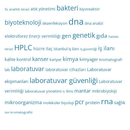
bakteri
atık yönetimi
biyoreaktör
5s
analitik terazi
dna
biyoteknoloji
dezenfeksiyon
dna analizi
genetik
gen
gıda
elektroforez
Enerji verimliliği
hassas
HPLC
iş ilanı
hücre
ilaç
istanbul iş ilanı
terazi
iş güvenliği
kimya
kanser
kalite kontrol
kimyager
kariyer
kromatografi
laboratuvar
Laboratuvar
laboratuvar cihazları
lab
laboratuvar güvenliği
ekipmanları
Laboratuvar
mantar
verimliliği
mikrobiyoloji
laboratuvar yönetimi
lims
lc
rna
pcr
mikroorganizma
protein
sağlık
moleküler biyoloji
sıvı kromatografisi