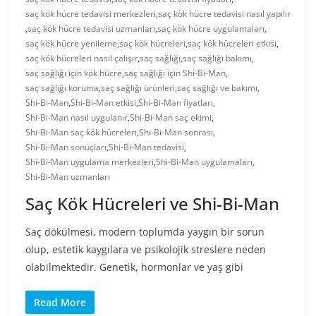
saç kök hücre tedavisi merkezleri
,
saç kök hücre tedavisi nasıl yapılır
,
saç kök hücre tedavisi uzmanları
,
saç kök hücre uygulamaları
,
saç kök hücre yenileme
,
saç kök hücreleri
,
saç kök hücreleri etkisi
,
saç kök hücreleri nasıl çalışır
,
saç sağlığı
,
saç sağlığı bakımı
,
saç sağlığı için kök hücre
,
saç sağlığı için Shi-Bi-Man
,
saç sağlığı koruma
,
saç sağlığı ürünleri
,
saç sağlığı ve bakımı
,
Shi-Bi-Man
,
Shi-Bi-Man etkisi
,
Shi-Bi-Man fiyatları
,
Shi-Bi-Man nasıl uygulanır
,
Shi-Bi-Man saç ekimi
,
Shi-Bi-Man saç kök hücreleri
,
Shi-Bi-Man sonrası
,
Shi-Bi-Man sonuçları
,
Shi-Bi-Man tedavisi
,
Shi-Bi-Man uygulama merkezleri
,
Shi-Bi-Man uygulamaları
,
Shi-Bi-Man uzmanları
Saç Kök Hücreleri ve Shi-Bi-Man
Saç dökülmesi, modern toplumda yaygın bir sorun
olup, estetik kaygılara ve psikolojik streslere neden
olabilmektedir. Genetik, hormonlar ve yaş gibi
Read More