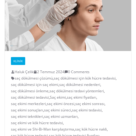
KLINIK
Haluk Çelik
2 Temmuz 2024
0 Comments
saç dökülmesi çözümü
,
saç dökülmesi için kök hücre tedavisi
,
saç dökülmesi için saç ekimi
,
saç dökülmesi nedenleri
,
saç dökülmesi önleme
,
saç dökülmesi tedavi yöntemleri
,
saç dökülmesi tedavisi
,
Saç ekimi
,
saç ekimi fiyatları
,
saç ekimi merkezleri
,
saç ekimi öncesi
,
saç ekimi sonrası
,
saç ekimi sonuçları
,
saç ekimi süreci
,
saç ekimi tedavisi
,
saç ekimi teknikleri
,
saç ekimi uzmanları
,
saç ekimi ve kök hücre tedavisi
,
saç ekimi ve Shi-Bi-Man karşılaştırma
,
saç kök hücre nakli
,
saç kök hücre tedavisi
,
saç kök hücre tedavisi fiyatları
,