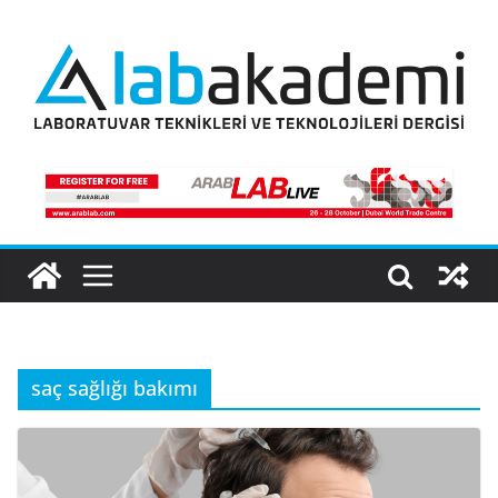
Skip
to
content
saç sağlığı bakımı