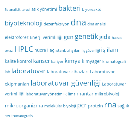
bakteri
atık yönetimi
biyoreaktör
5s
analitik terazi
dna
biyoteknoloji
dezenfeksiyon
dna analizi
genetik
gen
gıda
elektroforez
Enerji verimliliği
hassas
HPLC
iş ilanı
hücre
ilaç
istanbul iş ilanı
terazi
iş güvenliği
kimya
kanser
kalite kontrol
kimyager
kariyer
kromatografi
laboratuvar
Laboratuvar
laboratuvar cihazları
lab
laboratuvar güvenliği
ekipmanları
Laboratuvar
mantar
verimliliği
mikrobiyoloji
laboratuvar yönetimi
lims
lc
rna
pcr
mikroorganizma
protein
sağlık
moleküler biyoloji
sıvı kromatografisi