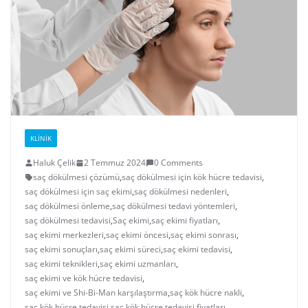
KLINIK
Haluk Çelik
2 Temmuz 2024
0 Comments
saç dökülmesi çözümü
,
saç dökülmesi için kök hücre tedavisi
,
saç dökülmesi için saç ekimi
,
saç dökülmesi nedenleri
,
saç dökülmesi önleme
,
saç dökülmesi tedavi yöntemleri
,
saç dökülmesi tedavisi
,
Saç ekimi
,
saç ekimi fiyatları
,
saç ekimi merkezleri
,
saç ekimi öncesi
,
saç ekimi sonrası
,
saç ekimi sonuçları
,
saç ekimi süreci
,
saç ekimi tedavisi
,
saç ekimi teknikleri
,
saç ekimi uzmanları
,
saç ekimi ve kök hücre tedavisi
,
saç ekimi ve Shi-Bi-Man karşılaştırma
,
saç kök hücre nakli
,
saç kök hücre tedavisi
,
saç kök hücre tedavisi fiyatları
,