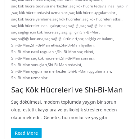
saç kök hücre tedavisi merkezleri
,
saç kök hücre tedavisi nasıl yapılır
,
saç kök hücre tedavisi uzmanları
,
saç kök hücre uygulamaları
,
saç kök hücre yenileme
,
saç kök hücreleri
,
saç kök hücreleri etkisi
,
saç kök hücreleri nasıl çalışır
,
saç sağlığı
,
saç sağlığı bakımı
,
saç sağlığı için kök hücre
,
saç sağlığı için Shi-Bi-Man
,
saç sağlığı koruma
,
saç sağlığı ürünleri
,
saç sağlığı ve bakımı
,
Shi-Bi-Man
,
Shi-Bi-Man etkisi
,
Shi-Bi-Man fiyatları
,
Shi-Bi-Man nasıl uygulanır
,
Shi-Bi-Man saç ekimi
,
Shi-Bi-Man saç kök hücreleri
,
Shi-Bi-Man sonrası
,
Shi-Bi-Man sonuçları
,
Shi-Bi-Man tedavisi
,
Shi-Bi-Man uygulama merkezleri
,
Shi-Bi-Man uygulamaları
,
Shi-Bi-Man uzmanları
Saç Kök Hücreleri ve Shi-Bi-Man
Saç dökülmesi, modern toplumda yaygın bir sorun
olup, estetik kaygılara ve psikolojik streslere neden
olabilmektedir. Genetik, hormonlar ve yaş gibi
Read More