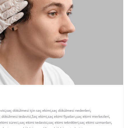
visi
,
saç dökülmesi için saç ekimi
,
saç dökülmesi nedenleri
,
ç dökülmesi tedavisi
,
Saç ekimi
,
saç ekimi fiyatları
,
saç ekimi merkezleri
,
ekimi süreci
,
saç ekimi tedavisi
,
saç ekimi teknikleri
,
saç ekimi uzmanları
,