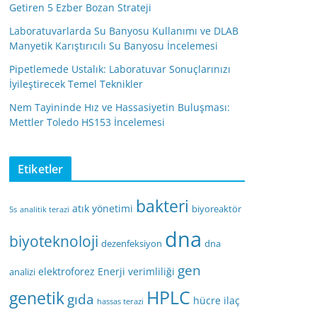
Getiren 5 Ezber Bozan Strateji
Laboratuvarlarda Su Banyosu Kullanımı ve DLAB
Manyetik Karıştırıcılı Su Banyosu İncelemesi
Pipetlemede Ustalık: Laboratuvar Sonuçlarınızı
İyileştirecek Temel Teknikler
Nem Tayininde Hız ve Hassasiyetin Buluşması:
Mettler Toledo HS153 İncelemesi
Etiketler
bakteri
atık yönetimi
biyoreaktör
5s
analitik terazi
dna
biyoteknoloji
dezenfeksiyon
dna
gen
elektroforez
Enerji verimliliği
analizi
HPLC
genetik
gıda
hücre
ilaç
hassas terazi