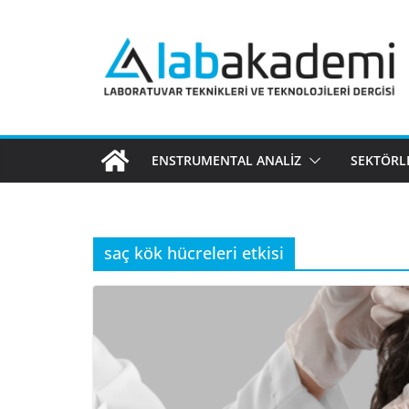
Skip
to
content
ENSTRUMENTAL ANALIZ
SEKTÖRL
saç kök hücreleri etkisi