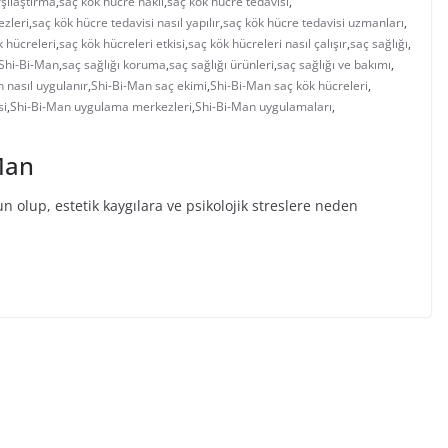
şılaştırma
,
saç kök hücre nakli
,
saç kök hücre tedavisi
,
ezleri
,
saç kök hücre tedavisi nasıl yapılır
,
saç kök hücre tedavisi uzmanları
,
k hücreleri
,
saç kök hücreleri etkisi
,
saç kök hücreleri nasıl çalışır
,
saç sağlığı
,
n Shi-Bi-Man
,
saç sağlığı koruma
,
saç sağlığı ürünleri
,
saç sağlığı ve bakımı
,
 nasıl uygulanır
,
Shi-Bi-Man saç ekimi
,
Shi-Bi-Man saç kök hücreleri
,
si
,
Shi-Bi-Man uygulama merkezleri
,
Shi-Bi-Man uygulamaları
,
Man
olup, estetik kaygılara ve psikolojik streslere neden