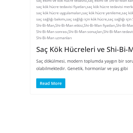
saç ekimi ve kök hücre tedavisi
,
saç ekimi ve Shi-Bi-Man kar
saç kök hücre tedavisi fiyatları
,
saç kök hücre tedavisi merk
saç kök hücre uygulamaları
,
saç kök hücre yenileme
,
saç kö
saç sağlığı bakımı
,
saç sağlığı için kök hücre
,
saç sağlığı içi
Shi-Bi-Man
,
Shi-Bi-Man etkisi
,
Shi-Bi-Man fiyatları
,
Shi-Bi-Man
Shi-Bi-Man sonrası
,
Shi-Bi-Man sonuçları
,
Shi-Bi-Man tedavi
Shi-Bi-Man uzmanları
Saç Kök Hücreleri ve Shi-Bi-
Saç dökülmesi, modern toplumda yaygın bir sorun 
olabilmektedir. Genetik, hormonlar ve yaş gibi
Read More