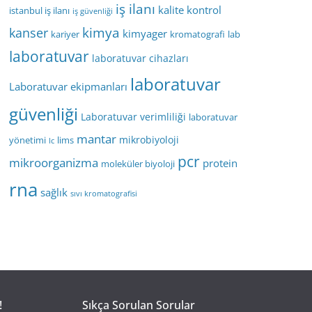
iş ilanı
kalite kontrol
istanbul iş ilanı
iş güvenliği
kimya
kanser
kimyager
kariyer
kromatografi
lab
laboratuvar
laboratuvar cihazları
laboratuvar
Laboratuvar ekipmanları
güvenliği
Laboratuvar verimliliği
laboratuvar
mantar
mikrobiyoloji
yönetimi
lims
lc
pcr
mikroorganizma
protein
moleküler biyoloji
rna
sağlık
sıvı kromatografisi
!
Sıkça Sorulan Sorular