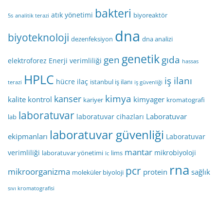
bakteri
atık yönetimi
biyoreaktör
5s
analitik terazi
dna
biyoteknoloji
dezenfeksiyon
dna analizi
genetik
gen
gıda
elektroforez
Enerji verimliliği
hassas
HPLC
iş ilanı
hücre
ilaç
istanbul iş ilanı
terazi
iş güvenliği
kimya
kanser
kalite kontrol
kimyager
kariyer
kromatografi
laboratuvar
Laboratuvar
laboratuvar cihazları
lab
laboratuvar güvenliği
ekipmanları
Laboratuvar
mantar
verimliliği
mikrobiyoloji
laboratuvar yönetimi
lims
lc
rna
pcr
mikroorganizma
protein
sağlık
moleküler biyoloji
sıvı kromatografisi