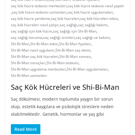
saç kök hücre tedavisi merkezleri
,
saç kök hücre tedavisi nasıl yapılır
,
saç kök hücre tedavisi uzmanları
,
saç kök hücre uygulamaları
,
saç kök hücre yenileme
,
saç kök hücreleri
,
saç kök hücreleri etkisi
,
saç kök hücreleri nasıl çalışır
,
saç sağlığı
,
saç sağlığı bakımı
,
saç sağlığı için kök hücre
,
saç sağlığı için Shi-Bi-Man
,
saç sağlığı koruma
,
saç sağlığı ürünleri
,
saç sağlığı ve bakımı
,
Shi-Bi-Man
,
Shi-Bi-Man etkisi
,
Shi-Bi-Man fiyatları
,
Shi-Bi-Man nasıl uygulanır
,
Shi-Bi-Man saç ekimi
,
Shi-Bi-Man saç kök hücreleri
,
Shi-Bi-Man sonrası
,
Shi-Bi-Man sonuçları
,
Shi-Bi-Man tedavisi
,
Shi-Bi-Man uygulama merkezleri
,
Shi-Bi-Man uygulamaları
,
Shi-Bi-Man uzmanları
Saç Kök Hücreleri ve Shi-Bi-Man
Saç dökülmesi, modern toplumda yaygın bir sorun
olup, estetik kaygılara ve psikolojik streslere neden
olabilmektedir. Genetik, hormonlar ve yaş gibi
Read More