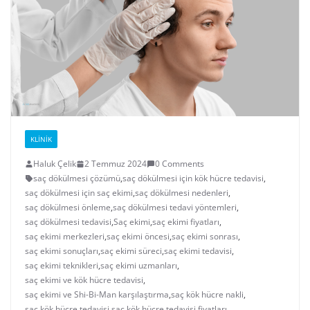
KLINIK
Haluk Çelik
2 Temmuz 2024
0 Comments
saç dökülmesi çözümü
,
saç dökülmesi için kök hücre tedavisi
,
saç dökülmesi için saç ekimi
,
saç dökülmesi nedenleri
,
saç dökülmesi önleme
,
saç dökülmesi tedavi yöntemleri
,
saç dökülmesi tedavisi
,
Saç ekimi
,
saç ekimi fiyatları
,
saç ekimi merkezleri
,
saç ekimi öncesi
,
saç ekimi sonrası
,
saç ekimi sonuçları
,
saç ekimi süreci
,
saç ekimi tedavisi
,
saç ekimi teknikleri
,
saç ekimi uzmanları
,
saç ekimi ve kök hücre tedavisi
,
saç ekimi ve Shi-Bi-Man karşılaştırma
,
saç kök hücre nakli
,
saç kök hücre tedavisi
,
saç kök hücre tedavisi fiyatları
,