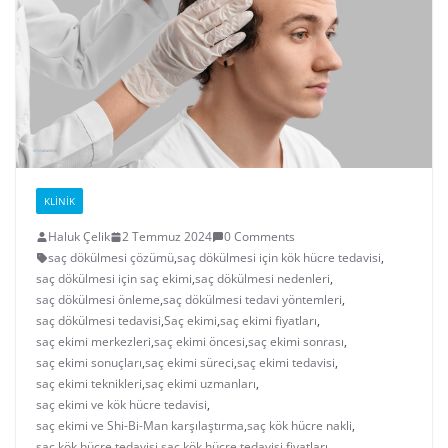
KLINIK
Haluk Çelik
2 Temmuz 2024
0 Comments
saç dökülmesi çözümü
,
saç dökülmesi için kök hücre tedavisi
,
saç dökülmesi için saç ekimi
,
saç dökülmesi nedenleri
,
saç dökülmesi önleme
,
saç dökülmesi tedavi yöntemleri
,
saç dökülmesi tedavisi
,
Saç ekimi
,
saç ekimi fiyatları
,
saç ekimi merkezleri
,
saç ekimi öncesi
,
saç ekimi sonrası
,
saç ekimi sonuçları
,
saç ekimi süreci
,
saç ekimi tedavisi
,
saç ekimi teknikleri
,
saç ekimi uzmanları
,
saç ekimi ve kök hücre tedavisi
,
saç ekimi ve Shi-Bi-Man karşılaştırma
,
saç kök hücre nakli
,
saç kök hücre tedavisi
,
saç kök hücre tedavisi fiyatları
,