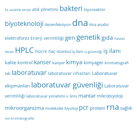
bakteri
atık yönetimi
biyoreaktör
5s
analitik terazi
dna
biyoteknoloji
dezenfeksiyon
dna analizi
genetik
gen
gıda
elektroforez
Enerji verimliliği
hassas
HPLC
iş ilanı
hücre
ilaç
istanbul iş ilanı
terazi
iş güvenliği
kimya
kanser
kalite kontrol
kimyager
kariyer
kromatografi
laboratuvar
Laboratuvar
laboratuvar cihazları
lab
laboratuvar güvenliği
ekipmanları
Laboratuvar
mantar
verimliliği
mikrobiyoloji
laboratuvar yönetimi
lims
lc
rna
pcr
mikroorganizma
protein
sağlık
moleküler biyoloji
sıvı kromatografisi