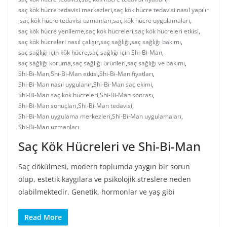
saç kök hücre tedavisi merkezleri
,
saç kök hücre tedavisi nasıl yapılır
,
saç kök hücre tedavisi uzmanları
,
saç kök hücre uygulamaları
,
saç kök hücre yenileme
,
saç kök hücreleri
,
saç kök hücreleri etkisi
,
saç kök hücreleri nasıl çalışır
,
saç sağlığı
,
saç sağlığı bakımı
,
saç sağlığı için kök hücre
,
saç sağlığı için Shi-Bi-Man
,
saç sağlığı koruma
,
saç sağlığı ürünleri
,
saç sağlığı ve bakımı
,
Shi-Bi-Man
,
Shi-Bi-Man etkisi
,
Shi-Bi-Man fiyatları
,
Shi-Bi-Man nasıl uygulanır
,
Shi-Bi-Man saç ekimi
,
Shi-Bi-Man saç kök hücreleri
,
Shi-Bi-Man sonrası
,
Shi-Bi-Man sonuçları
,
Shi-Bi-Man tedavisi
,
Shi-Bi-Man uygulama merkezleri
,
Shi-Bi-Man uygulamaları
,
Shi-Bi-Man uzmanları
Saç Kök Hücreleri ve Shi-Bi-Man
Saç dökülmesi, modern toplumda yaygın bir sorun
olup, estetik kaygılara ve psikolojik streslere neden
olabilmektedir. Genetik, hormonlar ve yaş gibi
Read More