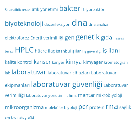
bakteri
atık yönetimi
biyoreaktör
5s
analitik terazi
dna
biyoteknoloji
dezenfeksiyon
dna analizi
genetik
gen
gıda
elektroforez
Enerji verimliliği
hassas
HPLC
iş ilanı
hücre
ilaç
istanbul iş ilanı
terazi
iş güvenliği
kimya
kanser
kalite kontrol
kimyager
kariyer
kromatografi
laboratuvar
Laboratuvar
laboratuvar cihazları
lab
laboratuvar güvenliği
ekipmanları
Laboratuvar
mantar
verimliliği
mikrobiyoloji
laboratuvar yönetimi
lims
lc
rna
pcr
mikroorganizma
protein
sağlık
moleküler biyoloji
sıvı kromatografisi