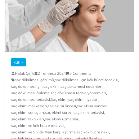
KLINIK
Haluk Çelik
2 Temmuz 2024
0 Comments
saç dökülmesi çözümü
,
saç dökülmesi için kök hücre tedavisi
,
saç dökülmesi için saç ekimi
,
saç dökülmesi nedenleri
,
saç dökülmesi önleme
,
saç dökülmesi tedavi yöntemleri
,
saç dökülmesi tedavisi
,
Saç ekimi
,
saç ekimi fiyatları
,
saç ekimi merkezleri
,
saç ekimi öncesi
,
saç ekimi sonrası
,
saç ekimi sonuçları
,
saç ekimi süreci
,
saç ekimi tedavisi
,
saç ekimi teknikleri
,
saç ekimi uzmanları
,
saç ekimi ve kök hücre tedavisi
,
saç ekimi ve Shi-Bi-Man karşılaştırma
,
saç kök hücre nakli
,
saç kök hücre tedavisi
,
saç kök hücre tedavisi fiyatları
,