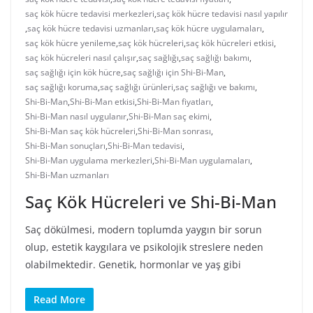
saç kök hücre tedavisi merkezleri
,
saç kök hücre tedavisi nasıl yapılır
,
saç kök hücre tedavisi uzmanları
,
saç kök hücre uygulamaları
,
saç kök hücre yenileme
,
saç kök hücreleri
,
saç kök hücreleri etkisi
,
saç kök hücreleri nasıl çalışır
,
saç sağlığı
,
saç sağlığı bakımı
,
saç sağlığı için kök hücre
,
saç sağlığı için Shi-Bi-Man
,
saç sağlığı koruma
,
saç sağlığı ürünleri
,
saç sağlığı ve bakımı
,
Shi-Bi-Man
,
Shi-Bi-Man etkisi
,
Shi-Bi-Man fiyatları
,
Shi-Bi-Man nasıl uygulanır
,
Shi-Bi-Man saç ekimi
,
Shi-Bi-Man saç kök hücreleri
,
Shi-Bi-Man sonrası
,
Shi-Bi-Man sonuçları
,
Shi-Bi-Man tedavisi
,
Shi-Bi-Man uygulama merkezleri
,
Shi-Bi-Man uygulamaları
,
Shi-Bi-Man uzmanları
Saç Kök Hücreleri ve Shi-Bi-Man
Saç dökülmesi, modern toplumda yaygın bir sorun
olup, estetik kaygılara ve psikolojik streslere neden
olabilmektedir. Genetik, hormonlar ve yaş gibi
Read More