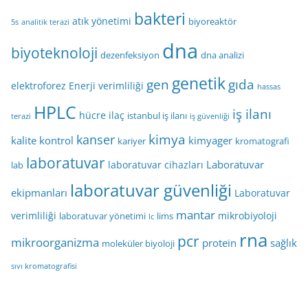
bakteri
atık yönetimi
biyoreaktör
5s
analitik terazi
dna
biyoteknoloji
dezenfeksiyon
dna analizi
genetik
gen
gıda
elektroforez
Enerji verimliliği
hassas
HPLC
iş ilanı
hücre
ilaç
istanbul iş ilanı
terazi
iş güvenliği
kimya
kanser
kalite kontrol
kimyager
kariyer
kromatografi
laboratuvar
Laboratuvar
laboratuvar cihazları
lab
laboratuvar güvenliği
ekipmanları
Laboratuvar
mantar
verimliliği
mikrobiyoloji
laboratuvar yönetimi
lims
lc
rna
pcr
mikroorganizma
protein
sağlık
moleküler biyoloji
sıvı kromatografisi