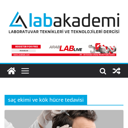
Skip
to
content
saç ekimi ve kök hücre tedavisi