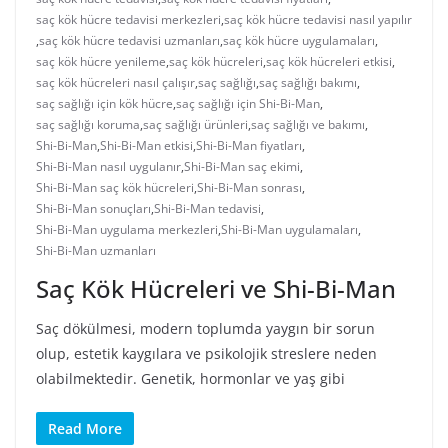
saç kök hücre tedavisi merkezleri
,
saç kök hücre tedavisi nasıl yapılır
,
saç kök hücre tedavisi uzmanları
,
saç kök hücre uygulamaları
,
saç kök hücre yenileme
,
saç kök hücreleri
,
saç kök hücreleri etkisi
,
saç kök hücreleri nasıl çalışır
,
saç sağlığı
,
saç sağlığı bakımı
,
saç sağlığı için kök hücre
,
saç sağlığı için Shi-Bi-Man
,
saç sağlığı koruma
,
saç sağlığı ürünleri
,
saç sağlığı ve bakımı
,
Shi-Bi-Man
,
Shi-Bi-Man etkisi
,
Shi-Bi-Man fiyatları
,
Shi-Bi-Man nasıl uygulanır
,
Shi-Bi-Man saç ekimi
,
Shi-Bi-Man saç kök hücreleri
,
Shi-Bi-Man sonrası
,
Shi-Bi-Man sonuçları
,
Shi-Bi-Man tedavisi
,
Shi-Bi-Man uygulama merkezleri
,
Shi-Bi-Man uygulamaları
,
Shi-Bi-Man uzmanları
Saç Kök Hücreleri ve Shi-Bi-Man
Saç dökülmesi, modern toplumda yaygın bir sorun
olup, estetik kaygılara ve psikolojik streslere neden
olabilmektedir. Genetik, hormonlar ve yaş gibi
Read More