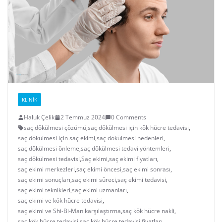
KLINIK
Haluk Çelik
2 Temmuz 2024
0 Comments
saç dökülmesi çözümü
,
saç dökülmesi için kök hücre tedavisi
,
saç dökülmesi için saç ekimi
,
saç dökülmesi nedenleri
,
saç dökülmesi önleme
,
saç dökülmesi tedavi yöntemleri
,
saç dökülmesi tedavisi
,
Saç ekimi
,
saç ekimi fiyatları
,
saç ekimi merkezleri
,
saç ekimi öncesi
,
saç ekimi sonrası
,
saç ekimi sonuçları
,
saç ekimi süreci
,
saç ekimi tedavisi
,
saç ekimi teknikleri
,
saç ekimi uzmanları
,
saç ekimi ve kök hücre tedavisi
,
saç ekimi ve Shi-Bi-Man karşılaştırma
,
saç kök hücre nakli
,
saç kök hücre tedavisi
,
saç kök hücre tedavisi fiyatları
,