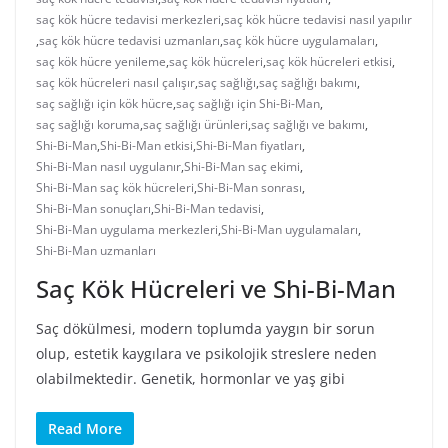
saç kök hücre tedavisi merkezleri
,
saç kök hücre tedavisi nasıl yapılır
,
saç kök hücre tedavisi uzmanları
,
saç kök hücre uygulamaları
,
saç kök hücre yenileme
,
saç kök hücreleri
,
saç kök hücreleri etkisi
,
saç kök hücreleri nasıl çalışır
,
saç sağlığı
,
saç sağlığı bakımı
,
saç sağlığı için kök hücre
,
saç sağlığı için Shi-Bi-Man
,
saç sağlığı koruma
,
saç sağlığı ürünleri
,
saç sağlığı ve bakımı
,
Shi-Bi-Man
,
Shi-Bi-Man etkisi
,
Shi-Bi-Man fiyatları
,
Shi-Bi-Man nasıl uygulanır
,
Shi-Bi-Man saç ekimi
,
Shi-Bi-Man saç kök hücreleri
,
Shi-Bi-Man sonrası
,
Shi-Bi-Man sonuçları
,
Shi-Bi-Man tedavisi
,
Shi-Bi-Man uygulama merkezleri
,
Shi-Bi-Man uygulamaları
,
Shi-Bi-Man uzmanları
Saç Kök Hücreleri ve Shi-Bi-Man
Saç dökülmesi, modern toplumda yaygın bir sorun
olup, estetik kaygılara ve psikolojik streslere neden
olabilmektedir. Genetik, hormonlar ve yaş gibi
Read More