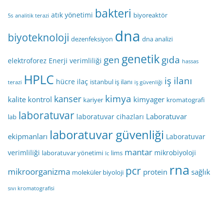
bakteri
atık yönetimi
biyoreaktör
5s
analitik terazi
dna
biyoteknoloji
dezenfeksiyon
dna analizi
genetik
gen
gıda
elektroforez
Enerji verimliliği
hassas
HPLC
iş ilanı
hücre
ilaç
istanbul iş ilanı
terazi
iş güvenliği
kimya
kanser
kalite kontrol
kimyager
kariyer
kromatografi
laboratuvar
Laboratuvar
laboratuvar cihazları
lab
laboratuvar güvenliği
ekipmanları
Laboratuvar
mantar
verimliliği
mikrobiyoloji
laboratuvar yönetimi
lims
lc
rna
pcr
mikroorganizma
protein
sağlık
moleküler biyoloji
sıvı kromatografisi