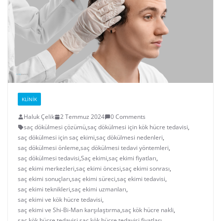
KLINIK
Haluk Çelik
2 Temmuz 2024
0 Comments
saç dökülmesi çözümü
,
saç dökülmesi için kök hücre tedavisi
,
saç dökülmesi için saç ekimi
,
saç dökülmesi nedenleri
,
saç dökülmesi önleme
,
saç dökülmesi tedavi yöntemleri
,
saç dökülmesi tedavisi
,
Saç ekimi
,
saç ekimi fiyatları
,
saç ekimi merkezleri
,
saç ekimi öncesi
,
saç ekimi sonrası
,
saç ekimi sonuçları
,
saç ekimi süreci
,
saç ekimi tedavisi
,
saç ekimi teknikleri
,
saç ekimi uzmanları
,
saç ekimi ve kök hücre tedavisi
,
saç ekimi ve Shi-Bi-Man karşılaştırma
,
saç kök hücre nakli
,
saç kök hücre tedavisi
,
saç kök hücre tedavisi fiyatları
,