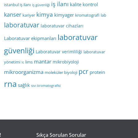
iş ilanı
kalite kontrol
istanbul iş ilanı
iş güvenliği
kimya
kanser
kimyager
kariyer
kromatografi
lab
laboratuvar
laboratuvar cihazları
laboratuvar
Laboratuvar ekipmanları
güvenliği
Laboratuvar verimliliği
laboratuvar
mantar
mikrobiyoloji
yönetimi
lims
lc
pcr
mikroorganizma
protein
moleküler biyoloji
rna
sağlık
sıvı kromatografisi
!
Sıkça Sorulan Sorular