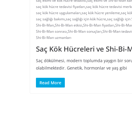
saç ekimi ve kök hücre tedavisi
,
saç ekimi ve Shi-Bi-Man kar
saç kök hücre tedavisi fiyatları
,
saç kök hücre tedavisi merk
saç kök hücre uygulamaları
,
saç kök hücre yenileme
,
saç kö
saç sağlığı bakımı
,
saç sağlığı için kök hücre
,
saç sağlığı içi
Shi-Bi-Man
,
Shi-Bi-Man etkisi
,
Shi-Bi-Man fiyatları
,
Shi-Bi-Man
Shi-Bi-Man sonrası
,
Shi-Bi-Man sonuçları
,
Shi-Bi-Man tedavi
Shi-Bi-Man uzmanları
Saç Kök Hücreleri ve Shi-Bi-
Saç dökülmesi, modern toplumda yaygın bir sorun 
olabilmektedir. Genetik, hormonlar ve yaş gibi
Read More