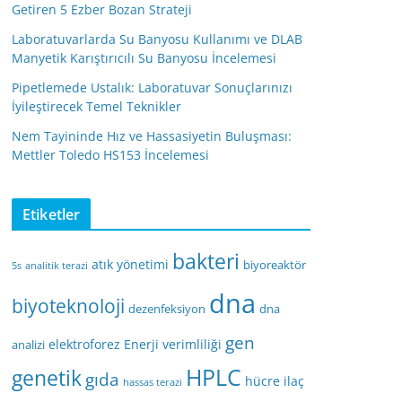
Getiren 5 Ezber Bozan Strateji
Laboratuvarlarda Su Banyosu Kullanımı ve DLAB
Manyetik Karıştırıcılı Su Banyosu İncelemesi
Pipetlemede Ustalık: Laboratuvar Sonuçlarınızı
İyileştirecek Temel Teknikler
Nem Tayininde Hız ve Hassasiyetin Buluşması:
Mettler Toledo HS153 İncelemesi
Etiketler
bakteri
atık yönetimi
biyoreaktör
5s
analitik terazi
dna
biyoteknoloji
dezenfeksiyon
dna
gen
elektroforez
Enerji verimliliği
analizi
HPLC
genetik
gıda
hücre
ilaç
hassas terazi