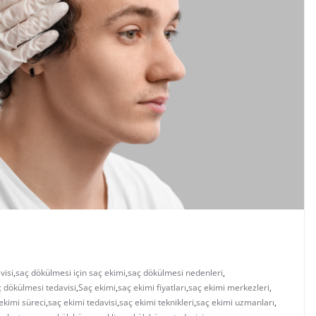
visi
,
saç dökülmesi için saç ekimi
,
saç dökülmesi nedenleri
,
ç dökülmesi tedavisi
,
Saç ekimi
,
saç ekimi fiyatları
,
saç ekimi merkezleri
,
ekimi süreci
,
saç ekimi tedavisi
,
saç ekimi teknikleri
,
saç ekimi uzmanları
,