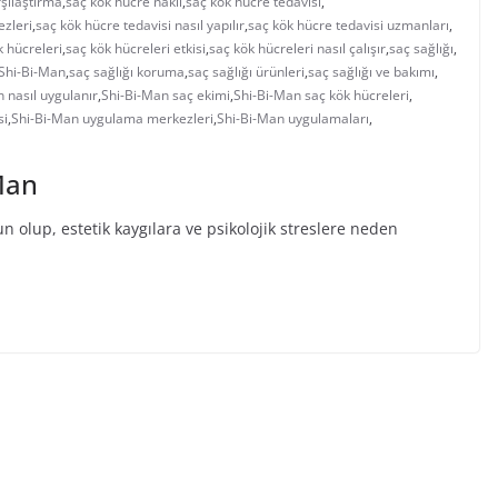
şılaştırma
,
saç kök hücre nakli
,
saç kök hücre tedavisi
,
ezleri
,
saç kök hücre tedavisi nasıl yapılır
,
saç kök hücre tedavisi uzmanları
,
k hücreleri
,
saç kök hücreleri etkisi
,
saç kök hücreleri nasıl çalışır
,
saç sağlığı
,
n Shi-Bi-Man
,
saç sağlığı koruma
,
saç sağlığı ürünleri
,
saç sağlığı ve bakımı
,
 nasıl uygulanır
,
Shi-Bi-Man saç ekimi
,
Shi-Bi-Man saç kök hücreleri
,
si
,
Shi-Bi-Man uygulama merkezleri
,
Shi-Bi-Man uygulamaları
,
Man
olup, estetik kaygılara ve psikolojik streslere neden