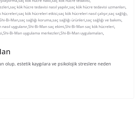
şılaştırma
,
saç kök hücre nakli
,
saç kök hücre tedavisi
,
ezleri
,
saç kök hücre tedavisi nasıl yapılır
,
saç kök hücre tedavisi uzmanları
,
k hücreleri
,
saç kök hücreleri etkisi
,
saç kök hücreleri nasıl çalışır
,
saç sağlığı
,
n Shi-Bi-Man
,
saç sağlığı koruma
,
saç sağlığı ürünleri
,
saç sağlığı ve bakımı
,
 nasıl uygulanır
,
Shi-Bi-Man saç ekimi
,
Shi-Bi-Man saç kök hücreleri
,
si
,
Shi-Bi-Man uygulama merkezleri
,
Shi-Bi-Man uygulamaları
,
Man
olup, estetik kaygılara ve psikolojik streslere neden