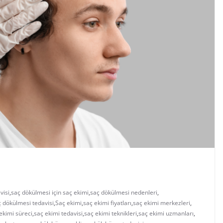
visi
,
saç dökülmesi için saç ekimi
,
saç dökülmesi nedenleri
,
ç dökülmesi tedavisi
,
Saç ekimi
,
saç ekimi fiyatları
,
saç ekimi merkezleri
,
ekimi süreci
,
saç ekimi tedavisi
,
saç ekimi teknikleri
,
saç ekimi uzmanları
,