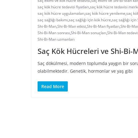
saç ekimi ve kök hücre tedavisi
,
saç ekimi ve Shi-Bi-Man kar
saç kök hücre tedavisi fiyatları
,
saç kök hücre tedavisi merk
saç kök hücre uygulamaları
,
saç kök hücre yenileme
,
saç kö
saç sağlığı bakımı
,
saç sağlığı için kök hücre
,
saç sağlığı içi
Shi-Bi-Man
,
Shi-Bi-Man etkisi
,
Shi-Bi-Man fiyatları
,
Shi-Bi-Man
Shi-Bi-Man sonrası
,
Shi-Bi-Man sonuçları
,
Shi-Bi-Man tedavi
Shi-Bi-Man uzmanları
Saç Kök Hücreleri ve Shi-Bi-
Saç dökülmesi, modern toplumda yaygın bir sorun 
olabilmektedir. Genetik, hormonlar ve yaş gibi
Read More