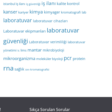
iş ilanı
kalite kontrol
istanbul iş ilanı
iş güvenliği
kimya
kanser
kimyager
kariyer
kromatografi
lab
laboratuvar
laboratuvar cihazları
laboratuvar
Laboratuvar ekipmanları
güvenliği
Laboratuvar verimliliği
laboratuvar
mantar
mikrobiyoloji
yönetimi
lims
lc
pcr
mikroorganizma
protein
moleküler biyoloji
rna
sağlık
sıvı kromatografisi
!
Sıkça Sorulan Sorular