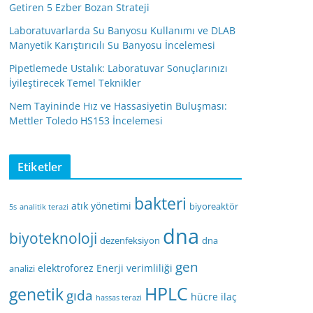
Getiren 5 Ezber Bozan Strateji
Laboratuvarlarda Su Banyosu Kullanımı ve DLAB
Manyetik Karıştırıcılı Su Banyosu İncelemesi
Pipetlemede Ustalık: Laboratuvar Sonuçlarınızı
İyileştirecek Temel Teknikler
Nem Tayininde Hız ve Hassasiyetin Buluşması:
Mettler Toledo HS153 İncelemesi
Etiketler
bakteri
atık yönetimi
biyoreaktör
5s
analitik terazi
dna
biyoteknoloji
dezenfeksiyon
dna
gen
elektroforez
Enerji verimliliği
analizi
HPLC
genetik
gıda
hücre
ilaç
hassas terazi