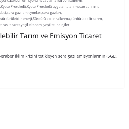
syonu
,
karbon emisyonu hesaplama
,
karbon salınımı
,
,
Kyoto Protokolü
,
Kyoto Protokolü uygulamaları
,
metan salınımı
,
tkisi
,
sera gazı emisyonları
,
sera gazları
,
,
sürdürülebilir enerji
,
Sürdürülebilir kalkınma
,
sürdürülebilir tarım
,
rarası ticaret
,
yeşil ekonomi
,
yeşil teknolojiler
lebilir Tarım ve Emisyon Ticaret
eraber iklim krizini tetikleyen sera gazı emisyonlarının (SGE),