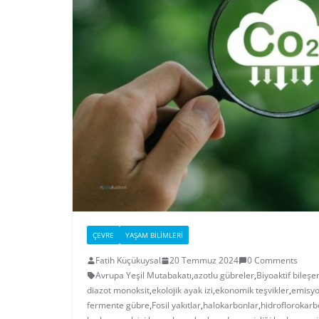
ÇEVRE
YAŞAM BILIMLERI
Fatih Küçükuysal
20 Temmuz 2024
0 Comments
Avrupa Yeşil Mutabakatı
,
azotlu gübreler
,
Biyoaktif bileşe
diazot monoksit
,
ekolojik ayak izi
,
ekonomik teşvikler
,
emisyo
fermente gübre
,
Fosil yakıtlar
,
halokarbonlar
,
hidroflorokarb