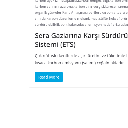
karbon ayak izi hesaplama
,
karbon dengesizliği
,
karbon emi
karbon salınımı azaltma
,
karbon sınır vergisi
,
küresel ısınma
organik gübreler
,
Paris Anlaşması
,
perflorokarbonlar
,
sera e
sınırda karbon düzenleme mekanizması
,
sülfür heksaflorür
sürdürülebilirlik politikaları
,
ulusal emisyon hedefleri
,
ulusla
Sera Gazlarına Karşı Sürdürü
Sistemi (ETS)
Çok nüfuslu kentlerde aşırı üretim ve tüketimle b
kısaca karbon emisyonu (salımı) çoğalmaktadır.
Read More