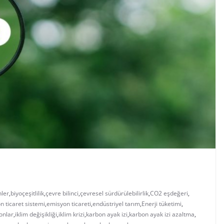
nler
,
biyoçeşitlilik
,
çevre bilinci
,
çevresel sürdürülebilirlik
,
CO2 eşdeğeri
,
n ticaret sistemi
,
emisyon ticareti
,
endüstriyel tarım
,
Enerji tüketimi
,
onlar
,
iklim değişikliği
,
iklim krizi
,
karbon ayak izi
,
karbon ayak izi azaltma
,