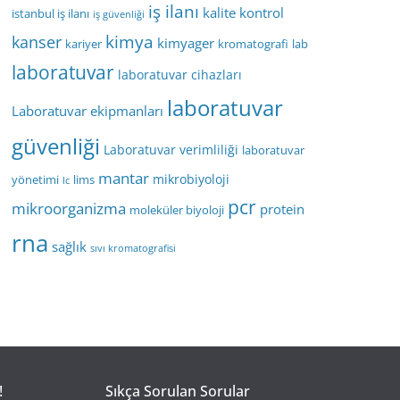
iş ilanı
kalite kontrol
istanbul iş ilanı
iş güvenliği
kimya
kanser
kimyager
kariyer
kromatografi
lab
laboratuvar
laboratuvar cihazları
laboratuvar
Laboratuvar ekipmanları
güvenliği
Laboratuvar verimliliği
laboratuvar
mantar
mikrobiyoloji
yönetimi
lims
lc
pcr
mikroorganizma
protein
moleküler biyoloji
rna
sağlık
sıvı kromatografisi
!
Sıkça Sorulan Sorular