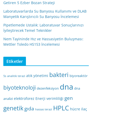
Getiren 5 Ezber Bozan Strateji
Laboratuvarlarda Su Banyosu Kullanımı ve DLAB
Manyetik Karıştırıcılı Su Banyosu İncelemesi
Pipetlemede Ustalık: Laboratuvar Sonuçlarınızı
İyileştirecek Temel Teknikler
Nem Tayininde Hız ve Hassasiyetin Buluşması:
Mettler Toledo HS153 İncelemesi
Etiketler
bakteri
atık yönetimi
biyoreaktör
5s
analitik terazi
dna
biyoteknoloji
dezenfeksiyon
dna
gen
elektroforez
Enerji verimliliği
analizi
HPLC
genetik
gıda
hücre
ilaç
hassas terazi