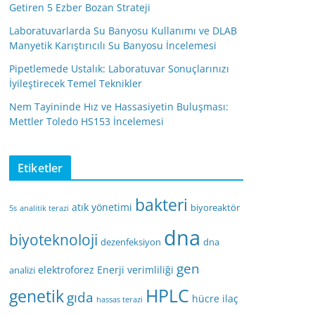
Getiren 5 Ezber Bozan Strateji
Laboratuvarlarda Su Banyosu Kullanımı ve DLAB
Manyetik Karıştırıcılı Su Banyosu İncelemesi
Pipetlemede Ustalık: Laboratuvar Sonuçlarınızı
İyileştirecek Temel Teknikler
Nem Tayininde Hız ve Hassasiyetin Buluşması:
Mettler Toledo HS153 İncelemesi
Etiketler
bakteri
atık yönetimi
biyoreaktör
5s
analitik terazi
dna
biyoteknoloji
dezenfeksiyon
dna
gen
elektroforez
Enerji verimliliği
analizi
HPLC
genetik
gıda
hücre
ilaç
hassas terazi