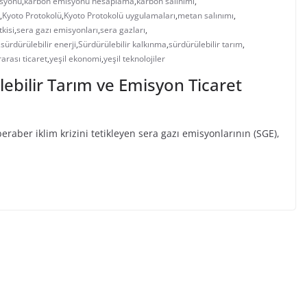
syonu
,
karbon emisyonu hesaplama
,
karbon salınımı
,
,
Kyoto Protokolü
,
Kyoto Protokolü uygulamaları
,
metan salınımı
,
tkisi
,
sera gazı emisyonları
,
sera gazları
,
,
sürdürülebilir enerji
,
Sürdürülebilir kalkınma
,
sürdürülebilir tarım
,
rarası ticaret
,
yeşil ekonomi
,
yeşil teknolojiler
lebilir Tarım ve Emisyon Ticaret
eraber iklim krizini tetikleyen sera gazı emisyonlarının (SGE),