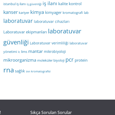
iş ilanı
kalite kontrol
istanbul iş ilanı
iş güvenliği
kimya
kanser
kimyager
kariyer
kromatografi
lab
laboratuvar
laboratuvar cihazları
laboratuvar
Laboratuvar ekipmanları
güvenliği
Laboratuvar verimliliği
laboratuvar
mantar
mikrobiyoloji
yönetimi
lims
lc
pcr
mikroorganizma
protein
moleküler biyoloji
rna
sağlık
sıvı kromatografisi
!
Sıkça Sorulan Sorular