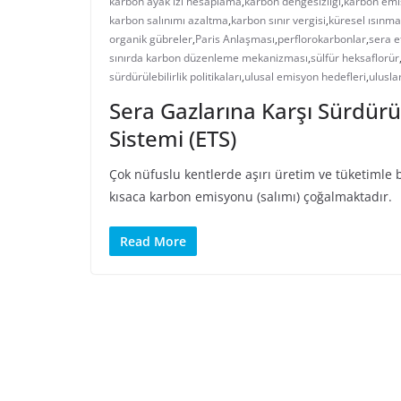
karbon ayak izi hesaplama
,
karbon dengesizliği
,
karbon emi
karbon salınımı azaltma
,
karbon sınır vergisi
,
küresel ısınma
organik gübreler
,
Paris Anlaşması
,
perflorokarbonlar
,
sera e
sınırda karbon düzenleme mekanizması
,
sülfür heksaflorür
sürdürülebilirlik politikaları
,
ulusal emisyon hedefleri
,
ulusla
Sera Gazlarına Karşı Sürdürü
Sistemi (ETS)
Çok nüfuslu kentlerde aşırı üretim ve tüketimle b
kısaca karbon emisyonu (salımı) çoğalmaktadır.
Read More