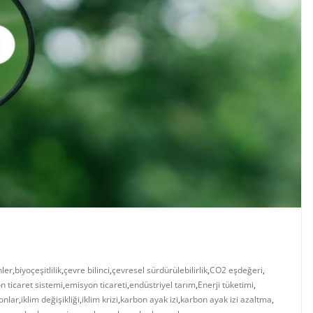
nler
,
biyoçeşitlilik
,
çevre bilinci
,
çevresel sürdürülebilirlik
,
CO2 eşdeğeri
,
n ticaret sistemi
,
emisyon ticareti
,
endüstriyel tarım
,
Enerji tüketimi
,
onlar
,
iklim değişikliği
,
iklim krizi
,
karbon ayak izi
,
karbon ayak izi azaltma
,