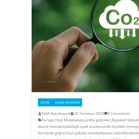
ÇEVRE
YAŞAM BILIMLERI
Fatih Küçükuysal
20 Temmuz 2024
0 Comments
Avrupa Yeşil Mutabakatı
,
azotlu gübreler
,
Biyoaktif bileşe
diazot monoksit
,
ekolojik ayak izi
,
ekonomik teşvikler
,
emisyo
fermente gübre
,
Fosil yakıtlar
,
halokarbonlar
,
hidroflorokarb