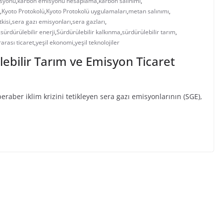
syonu
,
karbon emisyonu hesaplama
,
karbon salınımı
,
,
Kyoto Protokolü
,
Kyoto Protokolü uygulamaları
,
metan salınımı
,
tkisi
,
sera gazı emisyonları
,
sera gazları
,
,
sürdürülebilir enerji
,
Sürdürülebilir kalkınma
,
sürdürülebilir tarım
,
rarası ticaret
,
yeşil ekonomi
,
yeşil teknolojiler
lebilir Tarım ve Emisyon Ticaret
eraber iklim krizini tetikleyen sera gazı emisyonlarının (SGE),