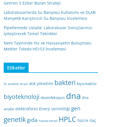
Getiren 5 Ezber Bozan Strateji
Laboratuvarlarda Su Banyosu Kullanımı ve DLAB
Manyetik Karıştırıcılı Su Banyosu İncelemesi
Pipetlemede Ustalık: Laboratuvar Sonuçlarınızı
İyileştirecek Temel Teknikler
Nem Tayininde Hız ve Hassasiyetin Buluşması:
Mettler Toledo HS153 İncelemesi
Etiketler
bakteri
atık yönetimi
biyoreaktör
5s
analitik terazi
dna
biyoteknoloji
dezenfeksiyon
dna
gen
elektroforez
Enerji verimliliği
analizi
HPLC
genetik
gıda
hücre
ilaç
hassas terazi