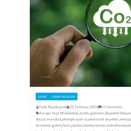
ÇEVRE
YAŞAM BILIMLERI
Fatih Küçükuysal
20 Temmuz 2024
0 Comments
Avrupa Yeşil Mutabakatı
,
azotlu gübreler
,
Biyoaktif bileşe
diazot monoksit
,
ekolojik ayak izi
,
ekonomik teşvikler
,
emisyo
fermente gübre
,
Fosil yakıtlar
,
halokarbonlar
,
hidroflorokarb