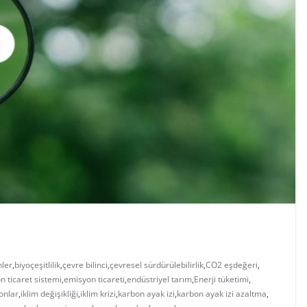
nler
,
biyoçeşitlilik
,
çevre bilinci
,
çevresel sürdürülebilirlik
,
CO2 eşdeğeri
,
n ticaret sistemi
,
emisyon ticareti
,
endüstriyel tarım
,
Enerji tüketimi
,
onlar
,
iklim değişikliği
,
iklim krizi
,
karbon ayak izi
,
karbon ayak izi azaltma
,