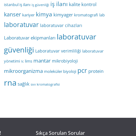
iş ilanı
kalite kontrol
istanbul iş ilanı
iş güvenliği
kimya
kanser
kimyager
kariyer
kromatografi
lab
laboratuvar
laboratuvar cihazları
laboratuvar
Laboratuvar ekipmanları
güvenliği
Laboratuvar verimliliği
laboratuvar
mantar
mikrobiyoloji
yönetimi
lims
lc
pcr
mikroorganizma
protein
moleküler biyoloji
rna
sağlık
sıvı kromatografisi
!
Sıkça Sorulan Sorular