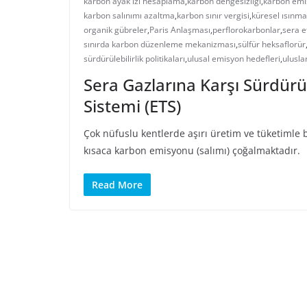
karbon ayak izi hesaplama
,
karbon dengesizliği
,
karbon emi
karbon salınımı azaltma
,
karbon sınır vergisi
,
küresel ısınma
organik gübreler
,
Paris Anlaşması
,
perflorokarbonlar
,
sera e
sınırda karbon düzenleme mekanizması
,
sülfür heksaflorür
sürdürülebilirlik politikaları
,
ulusal emisyon hedefleri
,
ulusla
Sera Gazlarına Karşı Sürdürü
Sistemi (ETS)
Çok nüfuslu kentlerde aşırı üretim ve tüketimle b
kısaca karbon emisyonu (salımı) çoğalmaktadır.
Read More