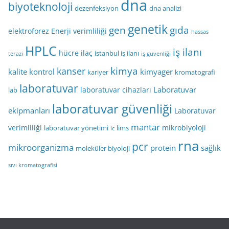
dna
biyoteknoloji
dezenfeksiyon
dna analizi
genetik
gen
gıda
elektroforez
Enerji verimliliği
hassas
HPLC
iş ilanı
hücre
ilaç
istanbul iş ilanı
terazi
iş güvenliği
kimya
kanser
kalite kontrol
kimyager
kariyer
kromatografi
laboratuvar
Laboratuvar
laboratuvar cihazları
lab
laboratuvar güvenliği
ekipmanları
Laboratuvar
mantar
verimliliği
mikrobiyoloji
laboratuvar yönetimi
lims
lc
rna
pcr
mikroorganizma
protein
sağlık
moleküler biyoloji
sıvı kromatografisi