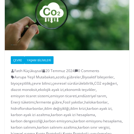
ÇEVRE
YAŞAM BILIMLERI
Fatih Küçükuysal
20 Temmuz 2024
0 Comments
Avrupa Yeşil Mutabakatı
,
azotlu gübreler
,
Biyoaktif bileşenler
,
biyoçeşitlilik
,
çevre bilinci
,
çevresel sürdürülebilirlik
,
CO2 eşdeğeri
,
diazot monoksit
,
ekolojik ayak izi
,
ekonomik teşvikler
,
emisyon ticaret sistemi
,
emisyon ticareti
,
endüstriyel tarım
,
Enerji tüketimi
,
fermente gübre
,
Fosil yakıtlar
,
halokarbonlar
,
hidroflorokarbonlar
,
iklim değişikliği
,
iklim krizi
,
karbon ayak izi
,
karbon ayak izi azaltma
,
karbon ayak izi hesaplama
,
karbon dengesizliği
,
karbon emisyonu
,
karbon emisyonu hesaplama
,
karbon salınımı
,
karbon salınımı azaltma
,
karbon sınır vergisi
,
küresel ısınma
,
Kyoto Protokolü
,
Kyoto Protokolü uygulamaları
,