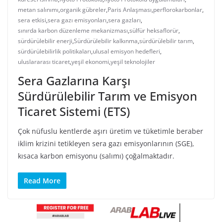
metan salınımı
,
organik gübreler
,
Paris Anlaşması
,
perflorokarbonlar
,
sera etkisi
,
sera gazı emisyonları
,
sera gazları
,
sınırda karbon düzenleme mekanizması
,
sülfür heksaflorür
,
sürdürülebilir enerji
,
Sürdürülebilir kalkınma
,
sürdürülebilir tarım
,
sürdürülebilirlik politikaları
,
ulusal emisyon hedefleri
,
uluslararası ticaret
,
yeşil ekonomi
,
yeşil teknolojiler
Sera Gazlarına Karşı
Sürdürülebilir Tarım ve Emisyon
Ticaret Sistemi (ETS)
Çok nüfuslu kentlerde aşırı üretim ve tüketimle beraber
iklim krizini tetikleyen sera gazı emisyonlarının (SGE),
kısaca karbon emisyonu (salımı) çoğalmaktadır.
Read More