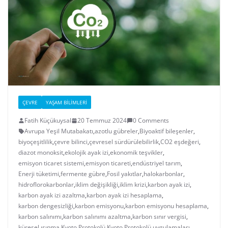
ÇEVRE
YAŞAM BILIMLERI
Fatih Küçükuysal
20 Temmuz 2024
0 Comments
Avrupa Yeşil Mutabakatı
,
azotlu gübreler
,
Biyoaktif bileşenler
,
biyoçeşitlilik
,
çevre bilinci
,
çevresel sürdürülebilirlik
,
CO2 eşdeğeri
,
diazot monoksit
,
ekolojik ayak izi
,
ekonomik teşvikler
,
emisyon ticaret sistemi
,
emisyon ticareti
,
endüstriyel tarım
,
Enerji tüketimi
,
fermente gübre
,
Fosil yakıtlar
,
halokarbonlar
,
hidroflorokarbonlar
,
iklim değişikliği
,
iklim krizi
,
karbon ayak izi
,
karbon ayak izi azaltma
,
karbon ayak izi hesaplama
,
karbon dengesizliği
,
karbon emisyonu
,
karbon emisyonu hesaplama
,
karbon salınımı
,
karbon salınımı azaltma
,
karbon sınır vergisi
,
küresel ısınma
,
Kyoto Protokolü
,
Kyoto Protokolü uygulamaları
,