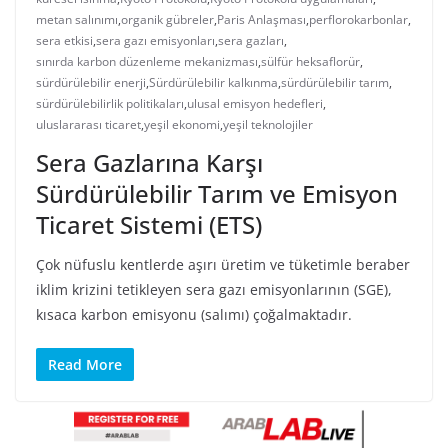
metan salınımı
,
organik gübreler
,
Paris Anlaşması
,
perflorokarbonlar
,
sera etkisi
,
sera gazı emisyonları
,
sera gazları
,
sınırda karbon düzenleme mekanizması
,
sülfür heksaflorür
,
sürdürülebilir enerji
,
Sürdürülebilir kalkınma
,
sürdürülebilir tarım
,
sürdürülebilirlik politikaları
,
ulusal emisyon hedefleri
,
uluslararası ticaret
,
yeşil ekonomi
,
yeşil teknolojiler
Sera Gazlarına Karşı
Sürdürülebilir Tarım ve Emisyon
Ticaret Sistemi (ETS)
Çok nüfuslu kentlerde aşırı üretim ve tüketimle beraber
iklim krizini tetikleyen sera gazı emisyonlarının (SGE),
kısaca karbon emisyonu (salımı) çoğalmaktadır.
Read More