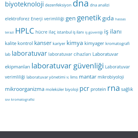
dna
biyoteknoloji
dezenfeksiyon
dna analizi
genetik
gen
gıda
elektroforez
Enerji verimliliği
hassas
HPLC
iş ilanı
hücre
ilaç
istanbul iş ilanı
terazi
iş güvenliği
kimya
kanser
kalite kontrol
kimyager
kariyer
kromatografi
laboratuvar
Laboratuvar
laboratuvar cihazları
lab
laboratuvar güvenliği
ekipmanları
Laboratuvar
mantar
verimliliği
mikrobiyoloji
laboratuvar yönetimi
lims
lc
rna
pcr
mikroorganizma
protein
sağlık
moleküler biyoloji
sıvı kromatografisi