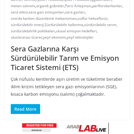
metan salınımı
,
organik gübreler
,
Paris Anlaşması
,
perflorokarbonlar
,
sera etkisi
,
sera gazı emisyonları
,
sera gazları
,
sınırda karbon düzenleme mekanizması
,
sülfür heksaflorür
,
sürdürülebilir enerji
,
Sürdürülebilir kalkınma
,
sürdürülebilir tarım
,
sürdürülebilirlik politikaları
,
ulusal emisyon hedefleri
,
uluslararası ticaret
,
yeşil ekonomi
,
yeşil teknolojiler
Sera Gazlarına Karşı
Sürdürülebilir Tarım ve Emisyon
Ticaret Sistemi (ETS)
Çok nüfuslu kentlerde aşırı üretim ve tüketimle beraber
iklim krizini tetikleyen sera gazı emisyonlarının (SGE),
kısaca karbon emisyonu (salımı) çoğalmaktadır.
Read More