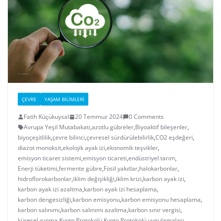
ÇEVRE
YAŞAM BILIMLERI
Fatih Küçükuysal
20 Temmuz 2024
0 Comments
Avrupa Yeşil Mutabakatı
,
azotlu gübreler
,
Biyoaktif bileşenler
,
biyoçeşitlilik
,
çevre bilinci
,
çevresel sürdürülebilirlik
,
CO2 eşdeğeri
,
diazot monoksit
,
ekolojik ayak izi
,
ekonomik teşvikler
,
emisyon ticaret sistemi
,
emisyon ticareti
,
endüstriyel tarım
,
Enerji tüketimi
,
fermente gübre
,
Fosil yakıtlar
,
halokarbonlar
,
hidroflorokarbonlar
,
iklim değişikliği
,
iklim krizi
,
karbon ayak izi
,
karbon ayak izi azaltma
,
karbon ayak izi hesaplama
,
karbon dengesizliği
,
karbon emisyonu
,
karbon emisyonu hesaplama
,
karbon salınımı
,
karbon salınımı azaltma
,
karbon sınır vergisi
,
küresel ısınma
,
Kyoto Protokolü
,
Kyoto Protokolü uygulamaları
,