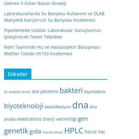
Getiren 5 Ezber Bozan Strateji
Laboratuvarlarda Su Banyosu Kullanımı ve DLAB
Manyetik Karıştırıcılı Su Banyosu İncelemesi
Pipetlemede Ustalık: Laboratuvar Sonuçlarınızı
İyileştirecek Temel Teknikler
Nem Tayininde Hız ve Hassasiyetin Buluşması:
Mettler Toledo HS153 İncelemesi
Etiketler
bakteri
atık yönetimi
biyoreaktör
5s
analitik terazi
dna
biyoteknoloji
dezenfeksiyon
dna
gen
elektroforez
Enerji verimliliği
analizi
HPLC
genetik
gıda
hücre
ilaç
hassas terazi