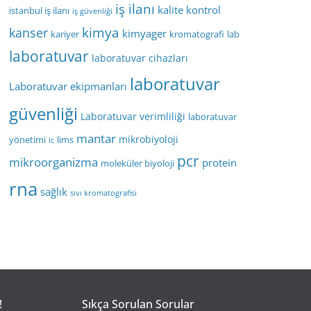
iş ilanı
kalite kontrol
istanbul iş ilanı
iş güvenliği
kimya
kanser
kimyager
kariyer
kromatografi
lab
laboratuvar
laboratuvar cihazları
laboratuvar
Laboratuvar ekipmanları
güvenliği
Laboratuvar verimliliği
laboratuvar
mantar
mikrobiyoloji
yönetimi
lims
lc
pcr
mikroorganizma
protein
moleküler biyoloji
rna
sağlık
sıvı kromatografisi
!
Sıkça Sorulan Sorular