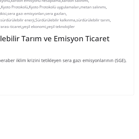
syonu
,
karbon emisyonu hesaplama
,
karbon salınımı
,
,
Kyoto Protokolü
,
Kyoto Protokolü uygulamaları
,
metan salınımı
,
tkisi
,
sera gazı emisyonları
,
sera gazları
,
,
sürdürülebilir enerji
,
Sürdürülebilir kalkınma
,
sürdürülebilir tarım
,
rarası ticaret
,
yeşil ekonomi
,
yeşil teknolojiler
lebilir Tarım ve Emisyon Ticaret
eraber iklim krizini tetikleyen sera gazı emisyonlarının (SGE),