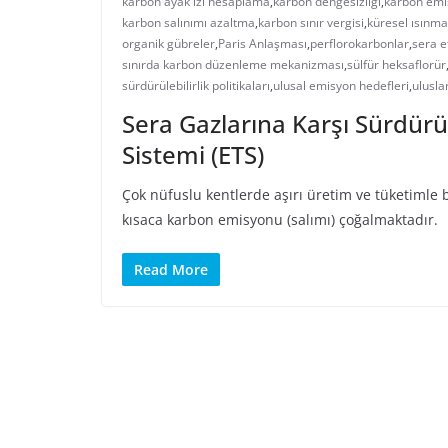
karbon ayak izi hesaplama
,
karbon dengesizliği
,
karbon emi
karbon salınımı azaltma
,
karbon sınır vergisi
,
küresel ısınma
organik gübreler
,
Paris Anlaşması
,
perflorokarbonlar
,
sera e
sınırda karbon düzenleme mekanizması
,
sülfür heksaflorür
sürdürülebilirlik politikaları
,
ulusal emisyon hedefleri
,
ulusla
Sera Gazlarına Karşı Sürdürü
Sistemi (ETS)
Çok nüfuslu kentlerde aşırı üretim ve tüketimle b
kısaca karbon emisyonu (salımı) çoğalmaktadır.
Read More