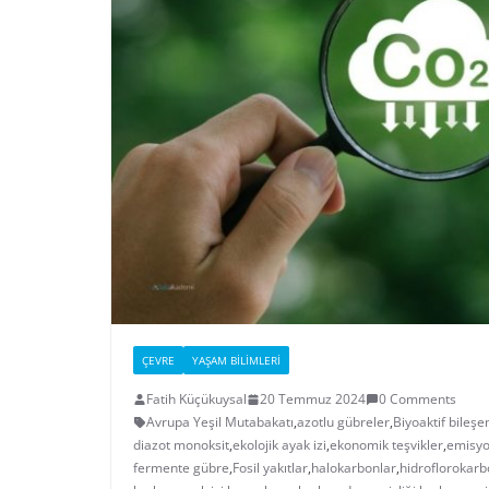
ÇEVRE
YAŞAM BILIMLERI
Fatih Küçükuysal
20 Temmuz 2024
0 Comments
Avrupa Yeşil Mutabakatı
,
azotlu gübreler
,
Biyoaktif bileşe
diazot monoksit
,
ekolojik ayak izi
,
ekonomik teşvikler
,
emisyo
fermente gübre
,
Fosil yakıtlar
,
halokarbonlar
,
hidroflorokarb