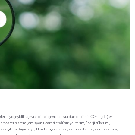
nler
,
biyoçeşitlilik
,
çevre bilinci
,
çevresel sürdürülebilirlik
,
CO2 eşdeğeri
,
n ticaret sistemi
,
emisyon ticareti
,
endüstriyel tarım
,
Enerji tüketimi
,
onlar
,
iklim değişikliği
,
iklim krizi
,
karbon ayak izi
,
karbon ayak izi azaltma
,