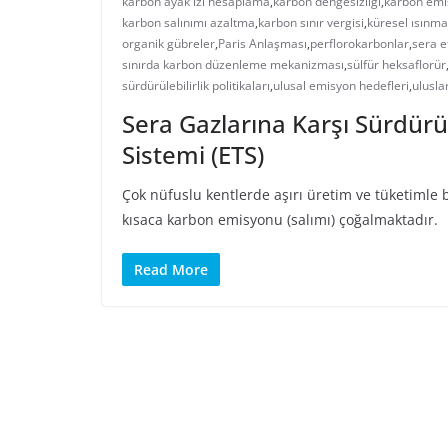
karbon ayak izi hesaplama
,
karbon dengesizliği
,
karbon emi
karbon salınımı azaltma
,
karbon sınır vergisi
,
küresel ısınma
organik gübreler
,
Paris Anlaşması
,
perflorokarbonlar
,
sera e
sınırda karbon düzenleme mekanizması
,
sülfür heksaflorür
sürdürülebilirlik politikaları
,
ulusal emisyon hedefleri
,
ulusla
Sera Gazlarına Karşı Sürdürü
Sistemi (ETS)
Çok nüfuslu kentlerde aşırı üretim ve tüketimle b
kısaca karbon emisyonu (salımı) çoğalmaktadır.
Read More