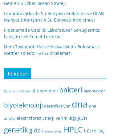
Getiren 5 Ezber Bozan Strateji
Laboratuvarlarda Su Banyosu Kullanımı ve DLAB
Manyetik Karıştırıcılı Su Banyosu İncelemesi
Pipetlemede Ustalık: Laboratuvar Sonuçlarınızı
İyileştirecek Temel Teknikler
Nem Tayininde Hız ve Hassasiyetin Buluşması:
Mettler Toledo HS153 İncelemesi
Etiketler
bakteri
atık yönetimi
biyoreaktör
5s
analitik terazi
dna
biyoteknoloji
dezenfeksiyon
dna
gen
elektroforez
Enerji verimliliği
analizi
HPLC
genetik
gıda
hücre
ilaç
hassas terazi