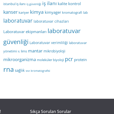
iş ilanı
kalite kontrol
istanbul iş ilanı
iş güvenliği
kimya
kanser
kimyager
kariyer
kromatografi
lab
laboratuvar
laboratuvar cihazları
laboratuvar
Laboratuvar ekipmanları
güvenliği
Laboratuvar verimliliği
laboratuvar
mantar
mikrobiyoloji
yönetimi
lims
lc
pcr
mikroorganizma
protein
moleküler biyoloji
rna
sağlık
sıvı kromatografisi
!
Sıkça Sorulan Sorular