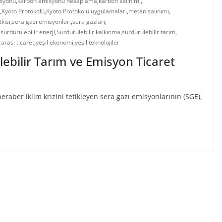
syonu
,
karbon emisyonu hesaplama
,
karbon salınımı
,
,
Kyoto Protokolü
,
Kyoto Protokolü uygulamaları
,
metan salınımı
,
tkisi
,
sera gazı emisyonları
,
sera gazları
,
,
sürdürülebilir enerji
,
Sürdürülebilir kalkınma
,
sürdürülebilir tarım
,
rarası ticaret
,
yeşil ekonomi
,
yeşil teknolojiler
lebilir Tarım ve Emisyon Ticaret
eraber iklim krizini tetikleyen sera gazı emisyonlarının (SGE),