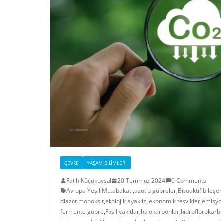
ÇEVRE
YAŞAM BILIMLERI
Fatih Küçükuysal
20 Temmuz 2024
0 Comments
Avrupa Yeşil Mutabakatı
,
azotlu gübreler
,
Biyoaktif bileşe
diazot monoksit
,
ekolojik ayak izi
,
ekonomik teşvikler
,
emisyo
fermente gübre
,
Fosil yakıtlar
,
halokarbonlar
,
hidroflorokarb