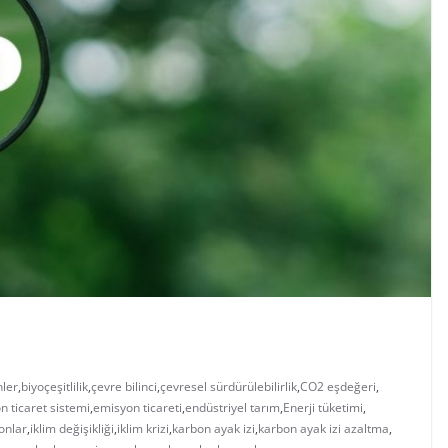
nler
,
biyoçeşitlilik
,
çevre bilinci
,
çevresel sürdürülebilirlik
,
CO2 eşdeğeri
,
n ticaret sistemi
,
emisyon ticareti
,
endüstriyel tarım
,
Enerji tüketimi
,
onlar
,
iklim değişikliği
,
iklim krizi
,
karbon ayak izi
,
karbon ayak izi azaltma
,