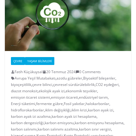
ÇEVRE
YAŞAM BILIMLERI
Fatih Küçükuysal
20 Temmuz 2024
0 Comments
Avrupa Yeşil Mutabakatı
,
azotlu gübreler
,
Biyoaktif bileşenler
,
biyoçeşitlilik
,
çevre bilinci
,
çevresel sürdürülebilirlik
,
CO2 eşdeğeri
,
diazot monoksit
,
ekolojik ayak izi
,
ekonomik teşvikler
,
emisyon ticaret sistemi
,
emisyon ticareti
,
endüstriyel tarım
,
Enerji tüketimi
,
fermente gübre
,
Fosil yakıtlar
,
halokarbonlar
,
hidroflorokarbonlar
,
iklim değişikliği
,
iklim krizi
,
karbon ayak izi
,
karbon ayak izi azaltma
,
karbon ayak izi hesaplama
,
karbon dengesizliği
,
karbon emisyonu
,
karbon emisyonu hesaplama
,
karbon salınımı
,
karbon salınımı azaltma
,
karbon sınır vergisi
,
küresel ısınma
,
Kyoto Protokolü
,
Kyoto Protokolü uygulamaları
,