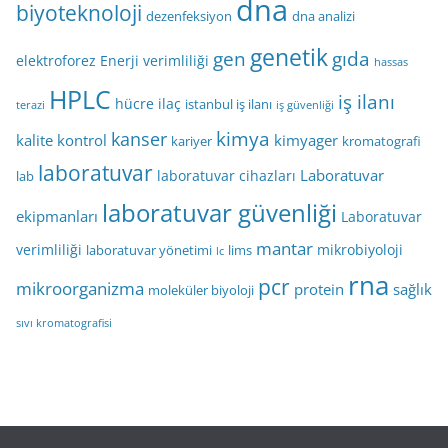
dna
biyoteknoloji
dezenfeksiyon
dna analizi
genetik
gen
gıda
elektroforez
Enerji verimliliği
hassas
HPLC
iş ilanı
hücre
ilaç
istanbul iş ilanı
terazi
iş güvenliği
kimya
kanser
kalite kontrol
kimyager
kariyer
kromatografi
laboratuvar
Laboratuvar
laboratuvar cihazları
lab
laboratuvar güvenliği
ekipmanları
Laboratuvar
mantar
verimliliği
mikrobiyoloji
laboratuvar yönetimi
lims
lc
rna
pcr
mikroorganizma
protein
sağlık
moleküler biyoloji
sıvı kromatografisi