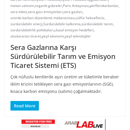
metan salınımı
,
organik gübreler
,
Paris Anlaşması
,
perflorokarbonlar
,
sera etkisi
,
sera gazı emisyonları
,
sera gazları
,
sınırda karbon düzenleme mekanizması
,
sülfür heksaflorür
,
sürdürülebilir enerji
,
Sürdürülebilir kalkınma
,
sürdürülebilir tarım
,
sürdürülebilirlik politikaları
,
ulusal emisyon hedefleri
,
uluslararası ticaret
,
yeşil ekonomi
,
yeşil teknolojiler
Sera Gazlarına Karşı
Sürdürülebilir Tarım ve Emisyon
Ticaret Sistemi (ETS)
Çok nüfuslu kentlerde aşırı üretim ve tüketimle beraber
iklim krizini tetikleyen sera gazı emisyonlarının (SGE),
kısaca karbon emisyonu (salımı) çoğalmaktadır.
Read More