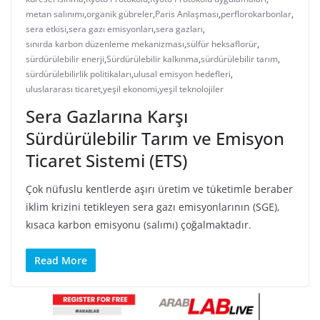
metan salınımı
,
organik gübreler
,
Paris Anlaşması
,
perflorokarbonlar
,
sera etkisi
,
sera gazı emisyonları
,
sera gazları
,
sınırda karbon düzenleme mekanizması
,
sülfür heksaflorür
,
sürdürülebilir enerji
,
Sürdürülebilir kalkınma
,
sürdürülebilir tarım
,
sürdürülebilirlik politikaları
,
ulusal emisyon hedefleri
,
uluslararası ticaret
,
yeşil ekonomi
,
yeşil teknolojiler
Sera Gazlarına Karşı
Sürdürülebilir Tarım ve Emisyon
Ticaret Sistemi (ETS)
Çok nüfuslu kentlerde aşırı üretim ve tüketimle beraber
iklim krizini tetikleyen sera gazı emisyonlarının (SGE),
kısaca karbon emisyonu (salımı) çoğalmaktadır.
Read More