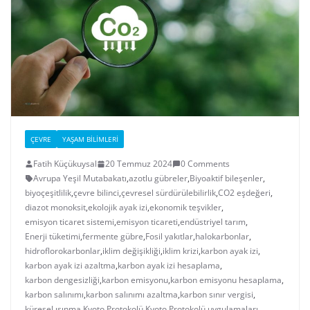
ÇEVRE
YAŞAM BILIMLERI
Fatih Küçükuysal
20 Temmuz 2024
0 Comments
Avrupa Yeşil Mutabakatı
,
azotlu gübreler
,
Biyoaktif bileşenler
,
biyoçeşitlilik
,
çevre bilinci
,
çevresel sürdürülebilirlik
,
CO2 eşdeğeri
,
diazot monoksit
,
ekolojik ayak izi
,
ekonomik teşvikler
,
emisyon ticaret sistemi
,
emisyon ticareti
,
endüstriyel tarım
,
Enerji tüketimi
,
fermente gübre
,
Fosil yakıtlar
,
halokarbonlar
,
hidroflorokarbonlar
,
iklim değişikliği
,
iklim krizi
,
karbon ayak izi
,
karbon ayak izi azaltma
,
karbon ayak izi hesaplama
,
karbon dengesizliği
,
karbon emisyonu
,
karbon emisyonu hesaplama
,
karbon salınımı
,
karbon salınımı azaltma
,
karbon sınır vergisi
,
küresel ısınma
,
Kyoto Protokolü
,
Kyoto Protokolü uygulamaları
,