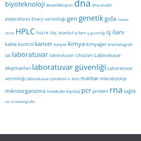
dna
biyoteknoloji
dezenfeksiyon
dna analizi
genetik
gen
gıda
elektroforez
Enerji verimliliği
hassas
HPLC
iş ilanı
hücre
ilaç
istanbul iş ilanı
terazi
iş güvenliği
kimya
kanser
kalite kontrol
kimyager
kariyer
kromatografi
laboratuvar
Laboratuvar
laboratuvar cihazları
lab
laboratuvar güvenliği
ekipmanları
Laboratuvar
mantar
verimliliği
mikrobiyoloji
laboratuvar yönetimi
lims
lc
rna
pcr
mikroorganizma
protein
sağlık
moleküler biyoloji
sıvı kromatografisi